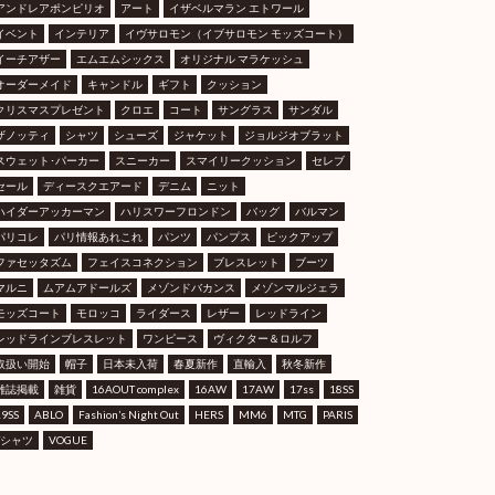
アンドレアポンピリオ
アート
イザベルマラン エトワール
イベント
インテリア
イヴサロモン（イブサロモン モッズコート）
イーチアザー
エムエムシックス
オリジナル マラケッシュ
オーダーメイド
キャンドル
ギフト
クッション
クリスマスプレゼント
クロエ
コート
サングラス
サンダル
ザノッティ
シャツ
シューズ
ジャケット
ジョルジオブラット
スウェット･パーカー
スニーカー
スマイリークッション
セレブ
セール
ディースクエアード
デニム
ニット
ハイダーアッカーマン
ハリスワーフロンドン
バッグ
バルマン
パリコレ
パリ情報あれこれ
パンツ
パンプス
ピックアップ
ファセッタズム
フェイスコネクション
ブレスレット
ブーツ
マルニ
ムアムアドールズ
メゾンドバカンス
メゾンマルジェラ
モッズコート
モロッコ
ライダース
レザー
レッドライン
レッドラインブレスレット
ワンピース
ヴィクター＆ロルフ
取扱い開始
帽子
日本未入荷
春夏新作
直輸入
秋冬新作
雑誌掲載
雑貨
16AOUT complex
16AW
17AW
17ss
18SS
19SS
ABLO
Fashion’s Night Out
HERS
MM6
MTG
PARIS
Tシャツ
VOGUE