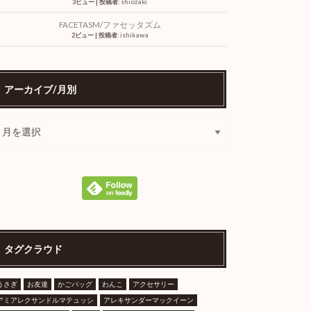
3ビュー
|
投稿者:
shiozaki
FACETASM/ファセッタズム
2ビュー
|
投稿者:
ishikawa
アーカイブ/月別
タグクラウド
うさぎ
お友達
かごバッグ
わんこ
アクセサリー
アミアレクサンドルマテュッシ
アレキサンダーマックイーン