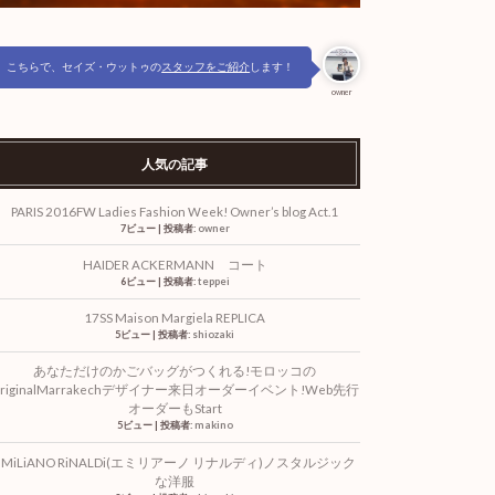
こちらで、セイズ・ウットゥの
スタッフをご紹介
します！
owner
人気の記事
PARIS 2016FW Ladies Fashion Week! Owner’s blog Act.1
7ビュー
|
投稿者:
owner
HAIDER ACKERMANN コート
6ビュー
|
投稿者:
teppei
17SS Maison Margiela REPLICA
5ビュー
|
投稿者:
shiozaki
あなただけのかごバッグがつくれる!モロッコの
riginalMarrakechデザイナー来日オーダーイベント!Web先行
オーダーもStart
5ビュー
|
投稿者:
makino
EMiLiANO RiNALDi(エミリアーノ リナルディ)ノスタルジック
な洋服