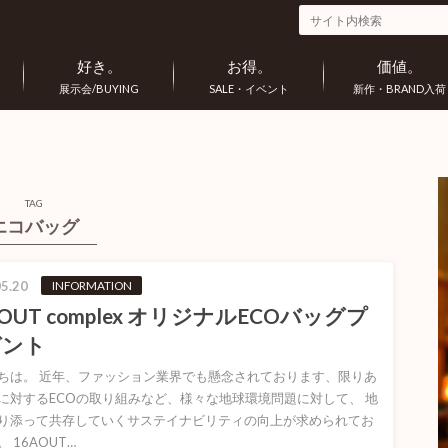
好き。
お得。
価値。
展示会/BUYING
SALE・イベント
新作・BRAND入荷
TAG
エコバッグ
5.20
INFORMATION
AOUT complex オリジナルECOバッグプ
ゼント
ちは。 近年、ファッション業界でも懸念されております、限りあ
に対するECOの取り組みなど、様々な地球環境問題に対して、 地
り添って共存していくサステイナビリティの向上が求められてお
 16AOUT…