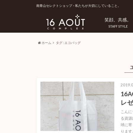
南青山セレクトショップ – 私たちが大切にしていること。
笑顔、共感。
STAFF STYLE
ホーム
タグ : エコバッグ
2019.0
16
レ
こんに
る資源
球に寄
ります。