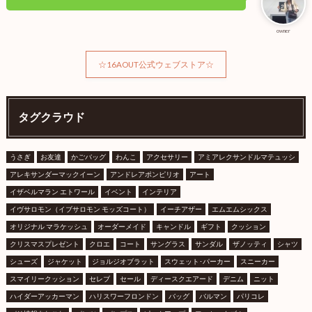
owner
☆16AOUT公式ウェブストア☆
タグクラウド
うさぎ
お友達
かごバッグ
わんこ
アクセサリー
アミアレクサンドルマテュッシ
アレキサンダーマックイーン
アンドレアポンピリオ
アート
イザベルマラン エトワール
イベント
インテリア
イヴサロモン（イブサロモン モッズコート）
イーチアザー
エムエムシックス
オリジナル マラケッシュ
オーダーメイド
キャンドル
ギフト
クッション
クリスマスプレゼント
クロエ
コート
サングラス
サンダル
ザノッティ
シャツ
シューズ
ジャケット
ジョルジオブラット
スウェット･パーカー
スニーカー
スマイリークッション
セレブ
セール
ディースクエアード
デニム
ニット
ハイダーアッカーマン
ハリスワーフロンドン
バッグ
バルマン
パリコレ