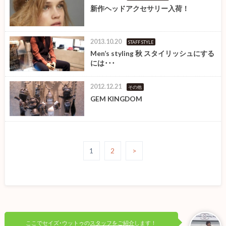
新作ヘッドアクセサリー入荷！
2013.10.20
STAFF STYLE
Men’s styling 秋 スタイリッシュにする
には･･･
2012.12.21
その他
GEM KINGDOM
1
2
>
ここでセイズ･ウットゥの
スタッフをご紹介
します！