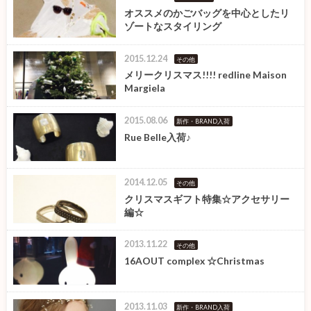
オススメのかごバッグを中心としたリ
ゾートなスタイリング
2015.12.24
その他
メリークリスマス!!!! redline Maison
Margiela
2015.08.06
新作・BRAND入荷
Rue Belle入荷♪
2014.12.05
その他
クリスマスギフト特集☆アクセサリー
編☆
2013.11.22
その他
16AOUT complex ☆Christmas
2013.11.03
新作・BRAND入荷