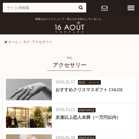
南青山セレクトショップ – 私たちが大切にしていること。
お問い合わ
せ
ホーム
タグ : アクセサリー
TAG
アクセサリー
2016.12.17
SALE ・イベント
おすすめクリスマスギフト CHLOE
2016.11.22
STAFF STYLE
友達以上恋人未満（一万円以内）
2016.05.18
STAFF STYLE