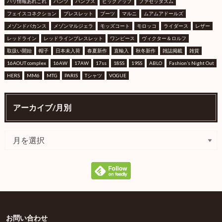
パリ情報あれこれ
パンツ
パンプス
ピックアップ
ファセッタズム
フェイスコネクション
ブレスレット
ブーツ
マルニ
ムアムアドールズ
メゾンドバカンス
メゾンマルジェラ
モッズコート
モロッコ
ライダース
レザー
レッドライン
レッドラインブレスレット
ワンピース
ヴィクター＆ロルフ
取扱い開始
帽子
日本未入荷
春夏新作
直輸入
秋冬新作
雑誌掲載
雑貨
16AOUT complex
16AW
17AW
17ss
18SS
19SS
ABLO
Fashion’s Night Out
HERS
MM6
MTG
PARIS
Tシャツ
VOGUE
アーカイブ/月別
お問い合わせ