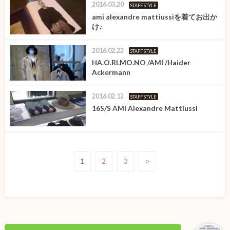
2016.03.20
STAFF STYLE
ami alexandre mattiussiを着てお出か
け♪
2016.02.22
STAFF STYLE
HA.O.RI.MO.NO /AMI /Haider
Ackermann
2016.02.12
STAFF STYLE
16S/S AMI Alexandre Mattiussi
1
2
3
>