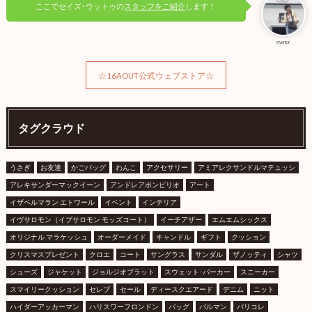
ここでセイズ･ウットゥの
スタッフをご紹介
します！
owner
☆16AOUT公式ウェブストア☆
タグクラウド
うさぎ
お友達
かごバッグ
わんこ
アクセサリー
アミアレクサンドルマテュッシ
アレキサンダーマックイーン
アンドレアポンピリオ
アート
イザベルマラン エトワール
イベント
インテリア
イヴサロモン（イブサロモン モッズコート）
イーチアザー
エムエムシックス
オリジナル マラケッシュ
オーダーメイド
キャンドル
ギフト
クッション
クリスマスプレゼント
クロエ
コート
サングラス
サンダル
ザノッティ
シャツ
シューズ
ジャケット
ジョルジオブラット
スウェット･パーカー
スニーカー
スマイリークッション
セレブ
セール
ディースクエアード
デニム
ニット
ハイダーアッカーマン
ハリスワーフロンドン
バッグ
バルマン
パリコレ