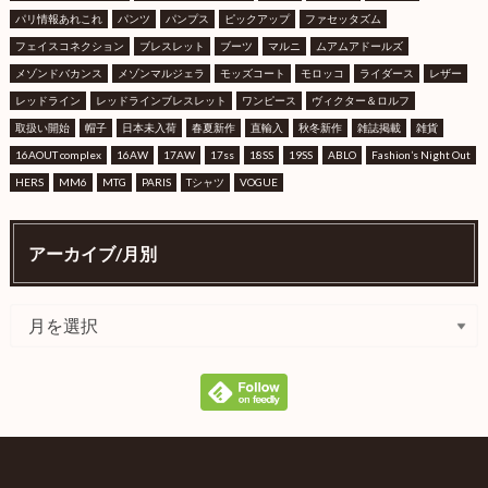
パリ情報あれこれ
パンツ
パンプス
ピックアップ
ファセッタズム
フェイスコネクション
ブレスレット
ブーツ
マルニ
ムアムアドールズ
メゾンドバカンス
メゾンマルジェラ
モッズコート
モロッコ
ライダース
レザー
レッドライン
レッドラインブレスレット
ワンピース
ヴィクター＆ロルフ
取扱い開始
帽子
日本未入荷
春夏新作
直輸入
秋冬新作
雑誌掲載
雑貨
16AOUT complex
16AW
17AW
17ss
18SS
19SS
ABLO
Fashion’s Night Out
HERS
MM6
MTG
PARIS
Tシャツ
VOGUE
アーカイブ/月別