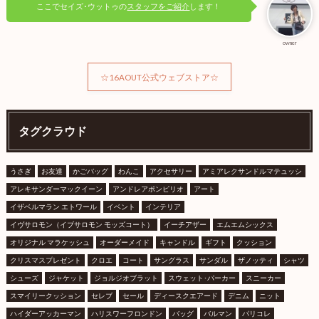
ここでセイズ･ウットゥの
スタッフをご紹介
します！
owner
☆16AOUT公式ウェブストア☆
タグクラウド
うさぎ
お友達
かごバッグ
わんこ
アクセサリー
アミアレクサンドルマテュッシ
アレキサンダーマックイーン
アンドレアポンピリオ
アート
イザベルマラン エトワール
イベント
インテリア
イヴサロモン（イブサロモン モッズコート）
イーチアザー
エムエムシックス
オリジナル マラケッシュ
オーダーメイド
キャンドル
ギフト
クッション
クリスマスプレゼント
クロエ
コート
サングラス
サンダル
ザノッティ
シャツ
シューズ
ジャケット
ジョルジオブラット
スウェット･パーカー
スニーカー
スマイリークッション
セレブ
セール
ディースクエアード
デニム
ニット
ハイダーアッカーマン
ハリスワーフロンドン
バッグ
バルマン
パリコレ