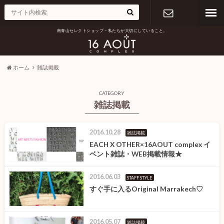
南青山セレクトショップ – 私たちが大切にしていること。
お問い合わ
せ
ホーム
雑誌掲載
CATEGORY
雑誌掲載
2016.10.28
雑誌掲載
EACH X OTHER×16AOUT complex イ
ベント雑誌・WEB掲載情報★
2016.06.03
STAFF STYLE
すぐ手に入るOriginal Marrakech♡
2016.05.07
雑誌掲載