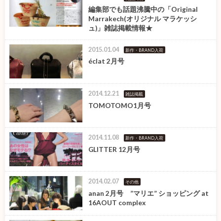
編集部でも話題沸騰中の「Original
Marrakech(オリジナル マラケッシ
ュ)」雑誌掲載情報★
2015.01.04
新作・BRAND入荷
éclat 2月号
2014.12.21
雑誌掲載
TOMOTOMO1月号
2014.11.08
新作・BRAND入荷
GLITTER 12月号
2014.02.07
その他
anan 2月号 ”マリエ” ショッピング at
16AOUT complex