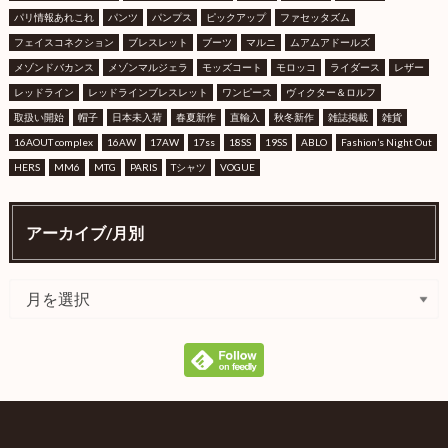
パリ情報あれこれ
パンツ
パンプス
ピックアップ
ファセッタズム
フェイスコネクション
ブレスレット
ブーツ
マルニ
ムアムアドールズ
メゾンドバカンス
メゾンマルジェラ
モッズコート
モロッコ
ライダース
レザー
レッドライン
レッドラインブレスレット
ワンピース
ヴィクター＆ロルフ
取扱い開始
帽子
日本未入荷
春夏新作
直輸入
秋冬新作
雑誌掲載
雑貨
16AOUT complex
16AW
17AW
17ss
18SS
19SS
ABLO
Fashion’s Night Out
HERS
MM6
MTG
PARIS
Tシャツ
VOGUE
アーカイブ/月別