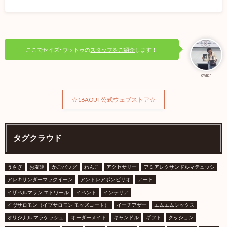
ここでセイズ･ウットゥの
スタッフをご紹介
します！
owner
☆16AOUT公式ウェブストア☆
タグクラウド
うさぎ
お友達
かごバッグ
わんこ
アクセサリー
アミアレクサンドルマテュッシ
アレキサンダーマックイーン
アンドレアポンピリオ
アート
イザベルマラン エトワール
イベント
インテリア
イヴサロモン（イブサロモン モッズコート）
イーチアザー
エムエムシックス
オリジナル マラケッシュ
オーダーメイド
キャンドル
ギフト
クッション