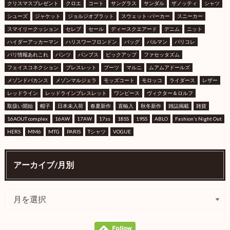
クリスマスプレゼント
クロエ
コート
サングラス
サンダル
ザノッティ
シャツ
シューズ
ジャケット
ジョルジオブラット
スウェット･パーカー
スニーカー
スマイリークッション
セレブ
セール
ディースクエアード
デニム
ニット
ハイダーアッカーマン
ハリスワーフロンドン
バッグ
バルマン
パリコレ
パリ情報あれこれ
パンツ
パンプス
ピックアップ
ファセッタズム
フェイスコネクション
ブレスレット
ブーツ
マルニ
ムアムアドールズ
メゾンドバカンス
メゾンマルジェラ
モッズコート
モロッコ
ライダース
レザー
レッドライン
レッドラインブレスレット
ワンピース
ヴィクター＆ロルフ
取扱い開始
帽子
日本未入荷
春夏新作
直輸入
秋冬新作
雑誌掲載
雑貨
16AOUT complex
16AW
17AW
17ss
18SS
19SS
ABLO
Fashion’s Night Out
HERS
MM6
MTG
PARIS
Tシャツ
VOGUE
アーカイブ/月別