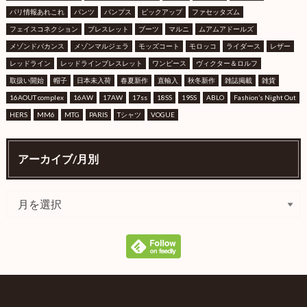
パリ情報あれこれ
パンツ
パンプス
ピックアップ
ファセッタズム
フェイスコネクション
ブレスレット
ブーツ
マルニ
ムアムアドールズ
メゾンドバカンス
メゾンマルジェラ
モッズコート
モロッコ
ライダース
レザー
レッドライン
レッドラインブレスレット
ワンピース
ヴィクター＆ロルフ
取扱い開始
帽子
日本未入荷
春夏新作
直輸入
秋冬新作
雑誌掲載
雑貨
16AOUT complex
16AW
17AW
17ss
18SS
19SS
ABLO
Fashion’s Night Out
HERS
MM6
MTG
PARIS
Tシャツ
VOGUE
アーカイブ/月別