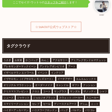
ここでセイズ･ウットゥの
スタッフをご紹介
します！
owner
☆16AOUT公式ウェブストア☆
タグクラウド
うさぎ
お友達
かごバッグ
わんこ
アクセサリー
アミアレクサンドルマテュッシ
アレキサンダーマックイーン
アンドレアポンピリオ
アート
イザベルマラン エトワール
イベント
インテリア
イヴサロモン（イブサロモン モッズコート）
イーチアザー
エムエムシックス
オリジナル マラケッシュ
オーダーメイド
キャンドル
ギフト
クッション
クリスマスプレゼント
クロエ
コート
サングラス
サンダル
ザノッティ
シャツ
シューズ
ジャケット
ジョルジオブラット
スウェット･パーカー
スニーカー
スマイリークッション
セレブ
セール
ディースクエアード
デニム
ニット
ハイダーアッカーマン
ハリスワーフロンドン
バッグ
バルマン
パリコレ