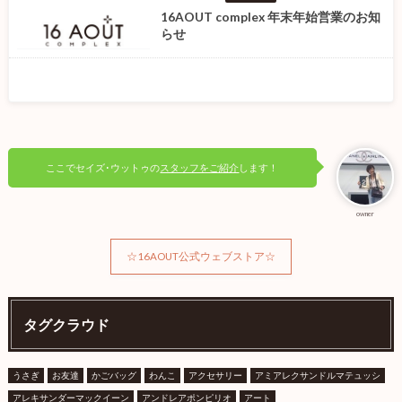
16AOUT complex 年末年始営業のお知
らせ
ここでセイズ･ウットゥの
スタッフをご紹介
します！
owner
☆16AOUT公式ウェブストア☆
タグクラウド
うさぎ
お友達
かごバッグ
わんこ
アクセサリー
アミアレクサンドルマテュッシ
アレキサンダーマックイーン
アンドレアポンピリオ
アート