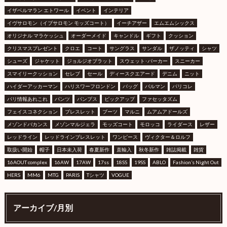
イザベルマラン エトワール
イベント
インテリア
イヴサロモン（イブサロモン モッズコート）
イーチアザー
エムエムシックス
オリジナル マラケッシュ
オーダーメイド
キャンドル
ギフト
クッション
クリスマスプレゼント
クロエ
コート
サングラス
サンダル
ザノッティ
シャツ
シューズ
ジャケット
ジョルジオブラット
スウェット･パーカー
スニーカー
スマイリークッション
セレブ
セール
ディースクエアード
デニム
ニット
ハイダーアッカーマン
ハリスワーフロンドン
バッグ
バルマン
パリコレ
パリ情報あれこれ
パンツ
パンプス
ピックアップ
ファセッタズム
フェイスコネクション
ブレスレット
ブーツ
マルニ
ムアムアドールズ
メゾンドバカンス
メゾンマルジェラ
モッズコート
モロッコ
ライダース
レザー
レッドライン
レッドラインブレスレット
ワンピース
ヴィクター＆ロルフ
取扱い開始
帽子
日本未入荷
春夏新作
直輸入
秋冬新作
雑誌掲載
雑貨
16AOUT complex
16AW
17AW
17ss
18SS
19SS
ABLO
Fashion’s Night Out
HERS
MM6
MTG
PARIS
Tシャツ
VOGUE
アーカイブ/月別