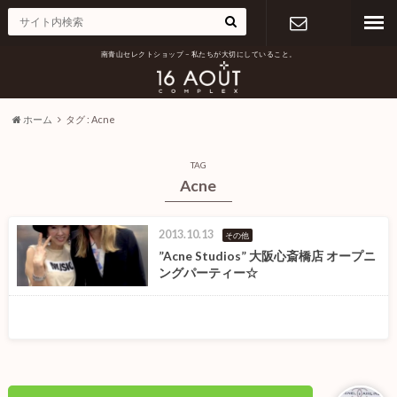
南青山セレクトショップ – 私たちが大切にしていること。
お問い合わ
せ
ホーム
タグ : Acne
TAG
Acne
2013.10.13
その他
”Acne Studios” 大阪心斎橋店 オープニ
ングパーティー☆