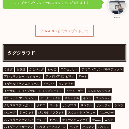
ここでセイズ･ウットゥの
スタッフをご紹介
します！
owner
☆16AOUT公式ウェブストア☆
タグクラウド
うさぎ
お友達
かごバッグ
わんこ
アクセサリー
アミアレクサンドルマテュッシ
アレキサンダーマックイーン
アンドレアポンピリオ
アート
イザベルマラン エトワール
イベント
インテリア
イヴサロモン（イブサロモン モッズコート）
イーチアザー
エムエムシックス
オリジナル マラケッシュ
オーダーメイド
キャンドル
ギフト
クッション
クリスマスプレゼント
クロエ
コート
サングラス
サンダル
ザノッティ
シャツ
シューズ
ジャケット
ジョルジオブラット
スウェット･パーカー
スニーカー
スマイリークッション
セレブ
セール
ディースクエアード
デニム
ニット
ハイダーアッカーマン
ハリスワーフロンドン
バッグ
バルマン
パリコレ