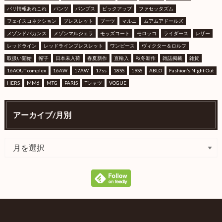
パリ情報あれこれ
パンツ
パンプス
ピックアップ
ファセッタズム
フェイスコネクション
ブレスレット
ブーツ
マルニ
ムアムアドールズ
メゾンドバカンス
メゾンマルジェラ
モッズコート
モロッコ
ライダース
レザー
レッドライン
レッドラインブレスレット
ワンピース
ヴィクター＆ロルフ
取扱い開始
帽子
日本未入荷
春夏新作
直輸入
秋冬新作
雑誌掲載
雑貨
16AOUT complex
16AW
17AW
17ss
18SS
19SS
ABLO
Fashion’s Night Out
HERS
MM6
MTG
PARIS
Tシャツ
VOGUE
アーカイブ/月別