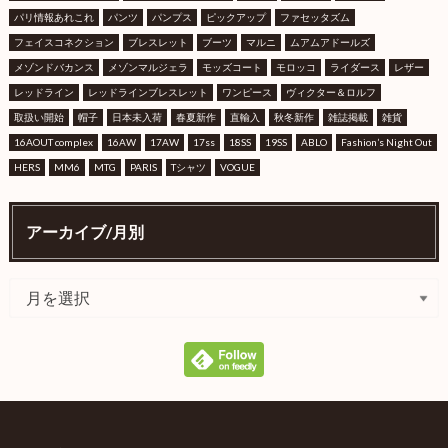
パリ情報あれこれ
パンツ
パンプス
ピックアップ
ファセッタズム
フェイスコネクション
ブレスレット
ブーツ
マルニ
ムアムアドールズ
メゾンドバカンス
メゾンマルジェラ
モッズコート
モロッコ
ライダース
レザー
レッドライン
レッドラインブレスレット
ワンピース
ヴィクター＆ロルフ
取扱い開始
帽子
日本未入荷
春夏新作
直輸入
秋冬新作
雑誌掲載
雑貨
16AOUT complex
16AW
17AW
17ss
18SS
19SS
ABLO
Fashion’s Night Out
HERS
MM6
MTG
PARIS
Tシャツ
VOGUE
アーカイブ/月別