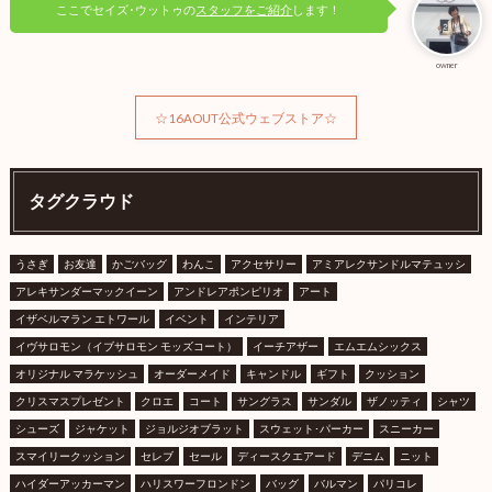
ここでセイズ･ウットゥの
スタッフをご紹介
します！
owner
☆16AOUT公式ウェブストア☆
タグクラウド
うさぎ
お友達
かごバッグ
わんこ
アクセサリー
アミアレクサンドルマテュッシ
アレキサンダーマックイーン
アンドレアポンピリオ
アート
イザベルマラン エトワール
イベント
インテリア
イヴサロモン（イブサロモン モッズコート）
イーチアザー
エムエムシックス
オリジナル マラケッシュ
オーダーメイド
キャンドル
ギフト
クッション
クリスマスプレゼント
クロエ
コート
サングラス
サンダル
ザノッティ
シャツ
シューズ
ジャケット
ジョルジオブラット
スウェット･パーカー
スニーカー
スマイリークッション
セレブ
セール
ディースクエアード
デニム
ニット
ハイダーアッカーマン
ハリスワーフロンドン
バッグ
バルマン
パリコレ