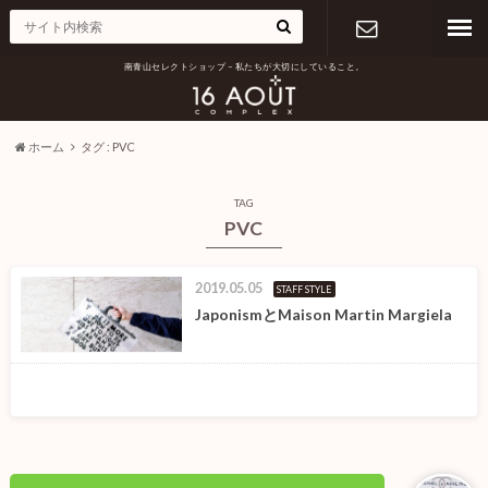
南青山セレクトショップ – 私たちが大切にしていること。
お問い合わ
せ
ホーム
タグ : PVC
TAG
PVC
2019.05.05
STAFF STYLE
JaponismとMaison Martin Margiela