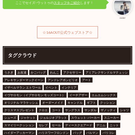
ここでセイズ･ウットゥの
スタッフをご紹介
します！
owner
☆16AOUT公式ウェブストア☆
タグクラウド
うさぎ
お友達
かごバッグ
わんこ
アクセサリー
アミアレクサンドルマテュッシ
アレキサンダーマックイーン
アンドレアポンピリオ
アート
イザベルマラン エトワール
イベント
インテリア
イヴサロモン（イブサロモン モッズコート）
イーチアザー
エムエムシックス
オリジナル マラケッシュ
オーダーメイド
キャンドル
ギフト
クッション
クリスマスプレゼント
クロエ
コート
サングラス
サンダル
ザノッティ
シャツ
シューズ
ジャケット
ジョルジオブラット
スウェット･パーカー
スニーカー
スマイリークッション
セレブ
セール
ディースクエアード
デニム
ニット
ハイダーアッカーマン
ハリスワーフロンドン
バッグ
バルマン
パリコレ