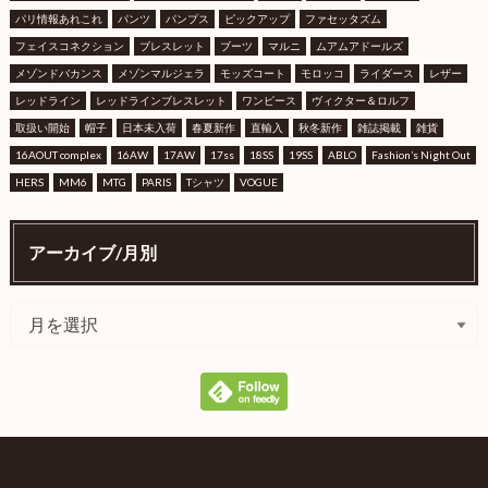
パリ情報あれこれ
パンツ
パンプス
ピックアップ
ファセッタズム
フェイスコネクション
ブレスレット
ブーツ
マルニ
ムアムアドールズ
メゾンドバカンス
メゾンマルジェラ
モッズコート
モロッコ
ライダース
レザー
レッドライン
レッドラインブレスレット
ワンピース
ヴィクター＆ロルフ
取扱い開始
帽子
日本未入荷
春夏新作
直輸入
秋冬新作
雑誌掲載
雑貨
16AOUT complex
16AW
17AW
17ss
18SS
19SS
ABLO
Fashion’s Night Out
HERS
MM6
MTG
PARIS
Tシャツ
VOGUE
アーカイブ/月別