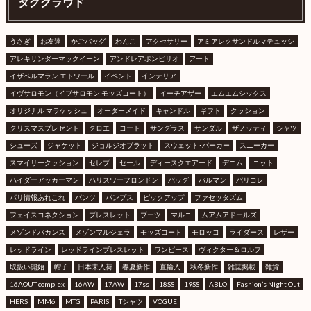
タグクラウド
うさぎ
お友達
かごバッグ
わんこ
アクセサリー
アミアレクサンドルマテュッシ
アレキサンダーマックイーン
アンドレアポンピリオ
アート
イザベルマラン エトワール
イベント
インテリア
イヴサロモン（イブサロモン モッズコート）
イーチアザー
エムエムシックス
オリジナル マラケッシュ
オーダーメイド
キャンドル
ギフト
クッション
クリスマスプレゼント
クロエ
コート
サングラス
サンダル
ザノッティ
シャツ
シューズ
ジャケット
ジョルジオブラット
スウェット･パーカー
スニーカー
スマイリークッション
セレブ
セール
ディースクエアード
デニム
ニット
ハイダーアッカーマン
ハリスワーフロンドン
バッグ
バルマン
パリコレ
パリ情報あれこれ
パンツ
パンプス
ピックアップ
ファセッタズム
フェイスコネクション
ブレスレット
ブーツ
マルニ
ムアムアドールズ
メゾンドバカンス
メゾンマルジェラ
モッズコート
モロッコ
ライダース
レザー
レッドライン
レッドラインブレスレット
ワンピース
ヴィクター＆ロルフ
取扱い開始
帽子
日本未入荷
春夏新作
直輸入
秋冬新作
雑誌掲載
雑貨
16AOUT complex
16AW
17AW
17ss
18SS
19SS
ABLO
Fashion’s Night Out
HERS
MM6
MTG
PARIS
Tシャツ
VOGUE