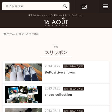
南青山セレクトショップ – 私たちが大切にしていること。
お問い合わ
せ
ホーム
タグ : スリッポン
TAG
スリッポン
2014.04.27
新作・BRAND入荷
BePositive Slip-on
2013.03.23
新作・BRAND入荷
shoes collection
2013.02.11
新作・BRAND入荷