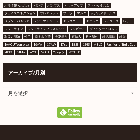
パリ情報あれこれ
パンツ
パンプス
ピックアップ
ファセッタズム
フェイスコネクション
ブレスレット
ブーツ
マルニ
ムアムアドールズ
メゾンドバカンス
メゾンマルジェラ
モッズコート
モロッコ
ライダース
レザー
レッドライン
レッドラインブレスレット
ワンピース
ヴィクター＆ロルフ
取扱い開始
帽子
日本未入荷
春夏新作
直輸入
秋冬新作
雑誌掲載
雑貨
16AOUT complex
16AW
17AW
17ss
18SS
19SS
ABLO
Fashion’s Night Out
HERS
MM6
MTG
PARIS
Tシャツ
VOGUE
アーカイブ/月別