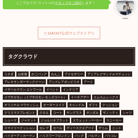
ここでセイズ･ウットゥの
スタッフをご紹介
します！
owner
☆16AOUT公式ウェブストア☆
タグクラウド
うさぎ
お友達
かごバッグ
わんこ
アクセサリー
アミアレクサンドルマテュッシ
アレキサンダーマックイーン
アンドレアポンピリオ
アート
イザベルマラン エトワール
イベント
インテリア
イヴサロモン（イブサロモン モッズコート）
イーチアザー
エムエムシックス
オリジナル マラケッシュ
オーダーメイド
キャンドル
ギフト
クッション
クリスマスプレゼント
クロエ
コート
サングラス
サンダル
ザノッティ
シャツ
シューズ
ジャケット
ジョルジオブラット
スウェット･パーカー
スニーカー
スマイリークッション
セレブ
セール
ディースクエアード
デニム
ニット
ハイダーアッカーマン
ハリスワーフロンドン
バッグ
バルマン
パリコレ