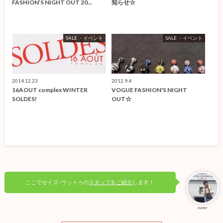
FASHION’S NIGHT OUT 20…
知らせ☆
SALE ・イベント
SALE ・イベント
2014.12.23
2012.9.4
16AOUT complex WINTER
VOGUE FASHION'S NIGHT
SOLDES!
OUT☆
ここでセイズ･ウットゥの
スタッフをご紹介
します！
owner