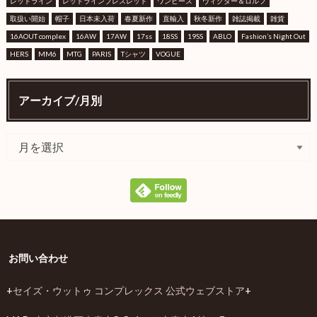
レッドライン
レッドラインブレスレット
ワンピース
ヴィクター＆ロルフ
取扱い開始
帽子
日本未入荷
春夏新作
直輸入
秋冬新作
雑誌掲載
雑貨
16AOUT complex
16AW
17AW
17ss
18SS
19SS
ABLO
Fashion’s Night Out
HERS
MM6
MTG
PARIS
Tシャツ
VOGUE
アーカイブ/月別
お問い合わせ
+
セイズ・ウットゥ コンプレックス 公式ウェブストア
+