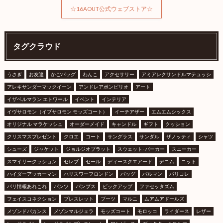
☆16AOUT公式ウェブストア☆
タグクラウド
うさぎ
お友達
かごバッグ
わんこ
アクセサリー
アミアレクサンドルマテュッシ
アレキサンダーマックイーン
アンドレアポンピリオ
アート
イザベルマラン エトワール
イベント
インテリア
イヴサロモン（イブサロモン モッズコート）
イーチアザー
エムエムシックス
オリジナル マラケッシュ
オーダーメイド
キャンドル
ギフト
クッション
クリスマスプレゼント
クロエ
コート
サングラス
サンダル
ザノッティ
シャツ
シューズ
ジャケット
ジョルジオブラット
スウェット･パーカー
スニーカー
スマイリークッション
セレブ
セール
ディースクエアード
デニム
ニット
ハイダーアッカーマン
ハリスワーフロンドン
バッグ
バルマン
パリコレ
パリ情報あれこれ
パンツ
パンプス
ピックアップ
ファセッタズム
フェイスコネクション
ブレスレット
ブーツ
マルニ
ムアムアドールズ
メゾンドバカンス
メゾンマルジェラ
モッズコート
モロッコ
ライダース
レザー