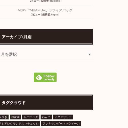
2ビュー
|
投稿者:
shiozaki
VERY〝MUAMUA〟ラフィアバッグ
2ビュー
|
投稿者:
teppei
アーカイブ/月別
タグクラウド
うさぎ
お友達
かごバッグ
わんこ
アクセサリー
アミアレクサンドルマテュッシ
アレキサンダーマックイーン