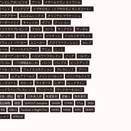
アンドレアポンピリオ
アート
イザベルマラン エトワール
イベント
インテリア
イヴサロモン（イブサロモン モッズコート）
イーチアザー
エムエムシックス
オリジナル マラケッシュ
オーダーメイド
キャンドル
ギフト
クッション
クリスマスプレゼント
クロエ
コート
サングラス
サンダル
ザノッティ
シャツ
シューズ
ジャケット
ジョルジオブラット
スウェット･パーカー
スニーカー
スマイリークッション
セレブ
セール
ディースクエアード
デニム
ニット
ハイダーアッカーマン
ハリスワーフロンドン
バッグ
バルマン
パリコレ
パリ情報あれこれ
パンツ
パンプス
ピックアップ
ファセッタズム
フェイスコネクション
ブレスレット
ブーツ
マルニ
ムアムアドールズ
メゾンドバカンス
メゾンマルジェラ
モッズコート
モロッコ
ライダース
レザー
レッドライン
レッドラインブレスレット
ワンピース
ヴィクター＆ロルフ
取扱い開始
帽子
日本未入荷
春夏新作
直輸入
秋冬新作
雑誌掲載
雑貨
16AOUT complex
16AW
17AW
17ss
18SS
19SS
ABLO
Fashion’s Night Out
HERS
MM6
MTG
PARIS
Tシャツ
VOGUE