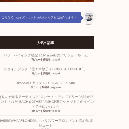
こちらで、セイズ・ウットゥの
スタッフをご紹介
します！
owner
人気の記事
パリ バイイング後記 #1 Margielaのパリショールーム
7ビュー
|
投稿者:
teppei
スタイルブック『佐々木敬子’s Ketty’s FASHION LIFE』
6ビュー
|
投稿者:
teppei
18SS SALEアイテム DESIGNERS REMIX
6ビュー
|
投稿者:
sugano
知る人ぞ知るアーティスト”ロバート・モンゴメリー”の詩がプ
ントされた”EACH x OTHER”のSHOP限定シャツをこのイベン
トで手にいれよう
3ビュー
|
投稿者:
teppei
HARRIS WHARF LONDON（ハリスワーフロンドン）着心地抜
群コート