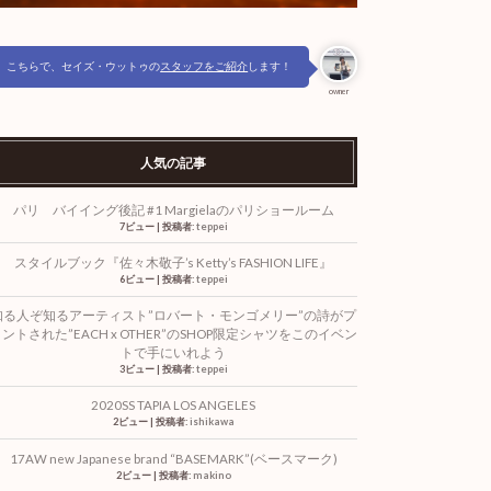
こちらで、セイズ・ウットゥの
スタッフをご紹介
します！
owner
人気の記事
パリ バイイング後記 #1 Margielaのパリショールーム
7ビュー
|
投稿者:
teppei
スタイルブック『佐々木敬子’s Ketty’s FASHION LIFE』
6ビュー
|
投稿者:
teppei
知る人ぞ知るアーティスト”ロバート・モンゴメリー”の詩がプ
ントされた”EACH x OTHER”のSHOP限定シャツをこのイベン
トで手にいれよう
3ビュー
|
投稿者:
teppei
2020SS TAPIA LOS ANGELES
2ビュー
|
投稿者:
ishikawa
17AW new Japanese brand “BASEMARK”(ベースマーク)
2ビュー
|
投稿者:
makino