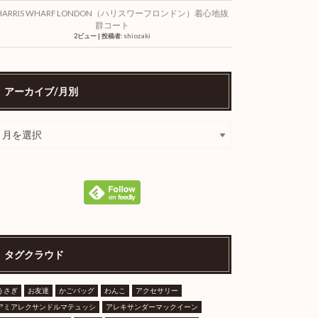
HARRIS WHARF LONDON（ハリスワーフロンドン）着心地抜
群コート
2ビュー
|
投稿者:
shiozaki
アーカイブ/月別
タグクラウド
うさぎ
お友達
かごバッグ
わんこ
アクセサリー
アミアレクサンドルマテュッシ
アレキサンダーマックイーン