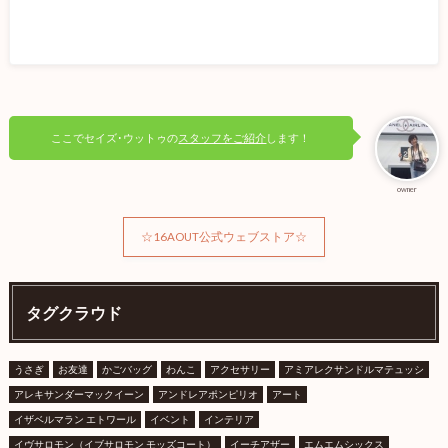
ここでセイズ･ウットゥの
スタッフをご紹介
します！
owner
☆16AOUT公式ウェブストア☆
タグクラウド
うさぎ
お友達
かごバッグ
わんこ
アクセサリー
アミアレクサンドルマテュッシ
アレキサンダーマックイーン
アンドレアポンピリオ
アート
イザベルマラン エトワール
イベント
インテリア
イヴサロモン（イブサロモン モッズコート）
イーチアザー
エムエムシックス