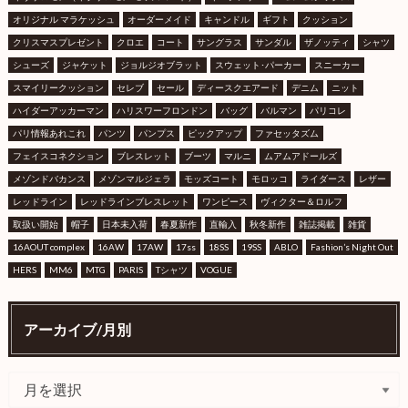
オリジナル マラケッシュ
オーダーメイド
キャンドル
ギフト
クッション
クリスマスプレゼント
クロエ
コート
サングラス
サンダル
ザノッティ
シャツ
シューズ
ジャケット
ジョルジオブラット
スウェット･パーカー
スニーカー
スマイリークッション
セレブ
セール
ディースクエアード
デニム
ニット
ハイダーアッカーマン
ハリスワーフロンドン
バッグ
バルマン
パリコレ
パリ情報あれこれ
パンツ
パンプス
ピックアップ
ファセッタズム
フェイスコネクション
ブレスレット
ブーツ
マルニ
ムアムアドールズ
メゾンドバカンス
メゾンマルジェラ
モッズコート
モロッコ
ライダース
レザー
レッドライン
レッドラインブレスレット
ワンピース
ヴィクター＆ロルフ
取扱い開始
帽子
日本未入荷
春夏新作
直輸入
秋冬新作
雑誌掲載
雑貨
16AOUT complex
16AW
17AW
17ss
18SS
19SS
ABLO
Fashion’s Night Out
HERS
MM6
MTG
PARIS
Tシャツ
VOGUE
アーカイブ/月別