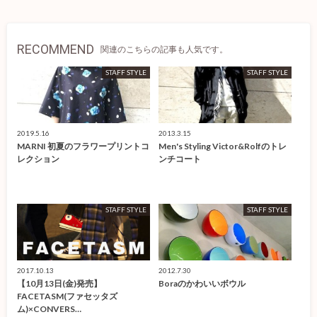
RECOMMEND
関連のこちらの記事も人気です。
STAFF STYLE
STAFF STYLE
2019.5.16
2013.3.15
MARNI 初夏のフラワープリントコ
Men's Styling Victor&Rolfのトレ
レクション
ンチコート
STAFF STYLE
STAFF STYLE
2017.10.13
2012.7.30
【10月13日(金)発売】
Boraのかわいいボウル
FACETASM(ファセッタズ
ム)×CONVERS…