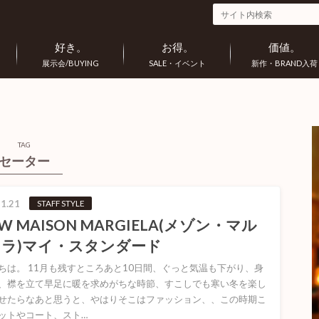
好き。
お得。
価値。
展示会/BUYING
SALE・イベント
新作・BRAND入荷
TAG
セーター
1.21
STAFF STYLE
AW MAISON MARGIELA(メゾン・マル
ラ)マイ・スタンダード
ちは。 11月も残すところあと10日間、ぐっと気温も下がり、身
、襟を立て早足に暖を求めがちな時節、すこしでも寒い冬を楽し
せたらなあと思うと、やはりそこはファッション、、この時期こ
ットやコート、スト…