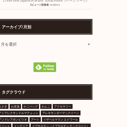
17AW new Japanese brand “BASEMARK”(ベースマーク)
2ビュー
|
投稿者:
makino
アーカイブ/月別
タグクラウド
うさぎ
お友達
かごバッグ
わんこ
アクセサリー
アミアレクサンドルマテュッシ
アレキサンダーマックイーン
アンドレアポンピリオ
アート
イザベルマラン エトワール
イベント
インテリア
イヴサロモン（イブサロモン モッズコート）