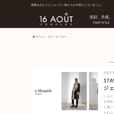
南青山セレクトショップ – 私たちが大切にしていること。
笑顔、共感。
STAFF STYLE
ホーム
タグ : セーター
2017.1
17
ジェ
こんに
を屈め
く過ご
そのニ