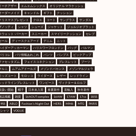
イーチアザー
エムエムシックス
オリジナル マラケッシュ
オーダーメイド
キャンドル
ギフト
クッション
クリスマスプレゼント
クロエ
コート
サングラス
サンダル
ザノッティ
シャツ
シューズ
ジャケット
ジョルジオブラット
スウェット･パーカー
スニーカー
スマイリークッション
セレブ
セール
ディースクエアード
デニム
ニット
ハイダーアッカーマン
ハリスワーフロンドン
バッグ
バルマン
パリコレ
パリ情報あれこれ
パンツ
パンプス
ピックアップ
ファセッタズム
フェイスコネクション
ブレスレット
ブーツ
マルニ
ムアムアドールズ
メゾンドバカンス
メゾンマルジェラ
モッズコート
モロッコ
ライダース
レザー
レッドライン
レッドラインブレスレット
ワンピース
ヴィクター＆ロルフ
取扱い開始
帽子
日本未入荷
春夏新作
直輸入
秋冬新作
雑誌掲載
雑貨
16AOUT complex
16AW
17AW
17ss
18SS
19SS
ABLO
Fashion’s Night Out
HERS
MM6
MTG
PARIS
Tシャツ
VOGUE