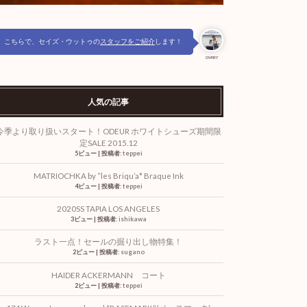
こちらで、セイズ・ウットゥの
スタッフをご紹介
します！
owner
人気の記事
今季より取り扱いスタート！ODEUR ホワイトシューズ期間限
定SALE 2015.12
5ビュー
|
投稿者:
teppei
MATRIOCHKA by ”les Briqu’a* Braque Ink
4ビュー
|
投稿者:
teppei
2020SS TAPIA LOS ANGELES
3ビュー
|
投稿者:
ishikawa
ラスト一点！セールの掘り出し物特集！
2ビュー
|
投稿者:
sugano
HAIDER ACKERMANN コート
2ビュー
|
投稿者:
teppei