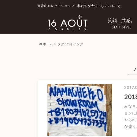
南青山セレクトショップ – 私たちが大切にしていること。
笑顔、共感。
STAFF STYLE
ホーム
タグ : バイイング
2017.0
201
みなさ
ョンに
やられ
が盛り