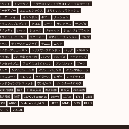
イベント
インテリア
イヴサロモン（イブサロモン モッズコート）
イーチアザー
エムエムシックス
オリジナル マラケッシュ
オーダーメイド
キャンドル
ギフト
クッション
クリスマスプレゼント
クロエ
コート
サングラス
サンダル
ザノッティ
シャツ
シューズ
ジャケット
ジョルジオブラット
スウェット･パーカー
スニーカー
スマイリークッション
セレブ
セール
ディースクエアード
デニム
ニット
ハイダーアッカーマン
ハリスワーフロンドン
バッグ
バルマン
パリコレ
パリ情報あれこれ
パンツ
パンプス
ピックアップ
ファセッタズム
フェイスコネクション
ブレスレット
ブーツ
マルニ
ムアムアドールズ
メゾンドバカンス
メゾンマルジェラ
モッズコート
モロッコ
ライダース
レザー
レッドライン
レッドラインブレスレット
ワンピース
ヴィクター＆ロルフ
取扱い開始
帽子
日本未入荷
春夏新作
直輸入
秋冬新作
雑誌掲載
雑貨
16AOUT complex
16AW
17AW
17ss
18SS
19SS
ABLO
Fashion’s Night Out
HERS
MM6
MTG
PARIS
Tシャツ
VOGUE