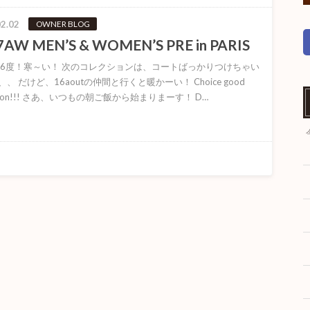
2.02
OWNER BLOG
7AW MEN’S & WOMEN’S PRE in PARIS
ー6度！寒～い！ 次のコレクションは、コートばっかりつけちゃい
、 だけど、16aoutの仲間と行くと暖かーい！ Choice good
ection!!! さあ、いつもの朝ご飯から始まりまーす！ D…