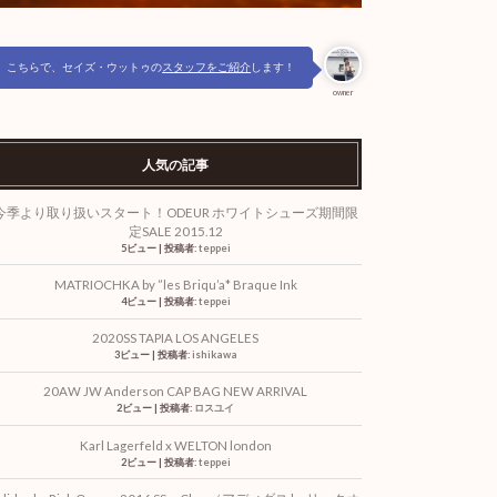
こちらで、セイズ・ウットゥの
スタッフをご紹介
します！
owner
人気の記事
今季より取り扱いスタート！ODEUR ホワイトシューズ期間限
定SALE 2015.12
5ビュー
|
投稿者:
teppei
MATRIOCHKA by ”les Briqu’a* Braque Ink
4ビュー
|
投稿者:
teppei
2020SS TAPIA LOS ANGELES
3ビュー
|
投稿者:
ishikawa
20AW JW Anderson CAP BAG NEW ARRIVAL
2ビュー
|
投稿者:
ロスユイ
Karl Lagerfeld x WELTON london
2ビュー
|
投稿者:
teppei