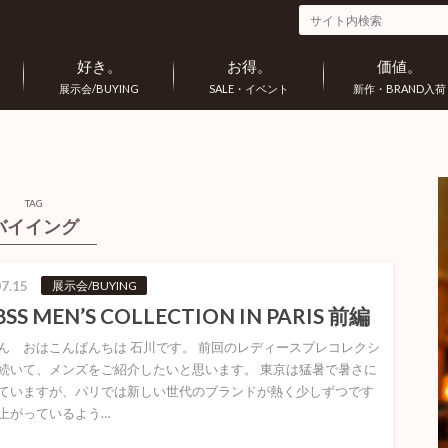
好き。
お得。
価値。
展示会/BUYING
SALE・イベント
新作・BRAND入荷
TAG
バイイング
7.15
展示会/BUYING
8SS MEN’S COLLECTION IN PARIS 前編
ん おはこんばんちは 石川です。 前回のレディースプレコレクシ
続いて、メンズをご紹介したいと思います。 東京は猛暑で暑さに
ていますが、パリでは新しい世代のブランドが熱く少しずつです
上がっているよう…