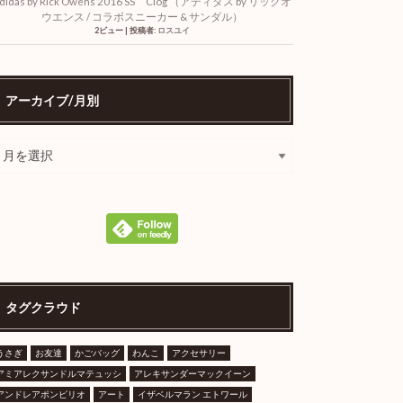
didas by Rick Owens 2016 SS Clog （アディダス by リックオ
ウエンス / コラボスニーカー & サンダル）
2ビュー
|
投稿者:
ロスユイ
アーカイブ/月別
タグクラウド
うさぎ
お友達
かごバッグ
わんこ
アクセサリー
アミアレクサンドルマテュッシ
アレキサンダーマックイーン
アンドレアポンピリオ
アート
イザベルマラン エトワール