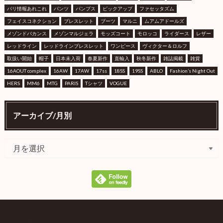
パリ情報あれこれ
パンツ
パンプス
ピックアップ
ファセッタズム
フェイスコネクション
ブレスレット
ブーツ
マルニ
ムアムアドールズ
メゾンドバカンス
メゾンマルジェラ
モッズコート
モロッコ
ライダース
レザー
レッドライン
レッドラインブレスレット
ワンピース
ヴィクター＆ロルフ
取扱い開始
帽子
日本未入荷
春夏新作
直輸入
秋冬新作
雑誌掲載
雑貨
16AOUT complex
16AW
17AW
17ss
18SS
19SS
ABLO
Fashion’s Night Out
HERS
MM6
MTG
PARIS
Tシャツ
VOGUE
アーカイブ/月別