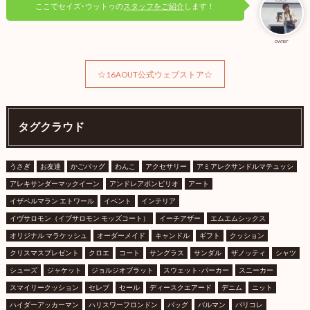
ここでセイズ･ウットゥの
スタッフをご紹介
します！
owner
☆16AOUT公式ウェブストア☆
タグクラウド
うさぎ
お友達
かごバッグ
わんこ
アクセサリー
アミアレクサンドルマテュッシ
アレキサンダーマックイーン
アンドレアポンピリオ
アート
イザベルマラン エトワール
イベント
インテリア
イヴサロモン（イブサロモン モッズコート）
イーチアザー
エムエムシックス
オリジナル マラケッシュ
オーダーメイド
キャンドル
ギフト
クッション
クリスマスプレゼント
クロエ
コート
サングラス
サンダル
ザノッティ
シャツ
シューズ
ジャケット
ジョルジオブラット
スウェット･パーカー
スニーカー
スマイリークッション
セレブ
セール
ディースクエアード
デニム
ニット
ハイダーアッカーマン
ハリスワーフロンドン
バッグ
バルマン
パリコレ