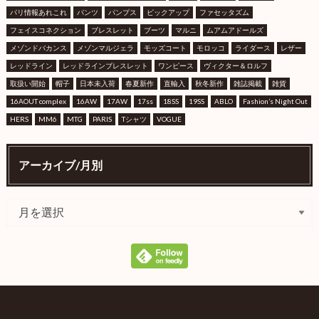
パリ情報あれこれ
パンツ
パンプス
ピックアップ
ファセッタズム
フェイスコネクション
ブレスレット
ブーツ
マルニ
ムアムアドールズ
メゾンドバカンス
メゾンマルジェラ
モッズコート
モロッコ
ライダース
レザー
レッドライン
レッドラインブレスレット
ワンピース
ヴィクター＆ロルフ
取扱い開始
帽子
日本未入荷
春夏新作
直輸入
秋冬新作
雑誌掲載
雑貨
16AOUT complex
16AW
17AW
17ss
18SS
19SS
ABLO
Fashion’s Night Out
HERS
MM6
MTG
PARIS
Tシャツ
VOGUE
アーカイブ/月別