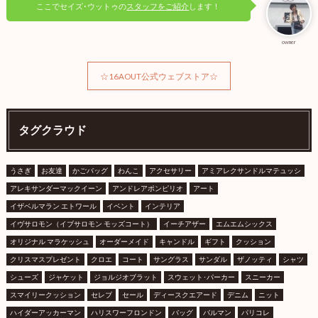
ここでセイズ･ウットゥの
スタッフをご紹介
します！
owner
☆16AOUT公式ウェブストア☆
タグクラウド
うさぎ
お友達
かごバッグ
わんこ
アクセサリー
アミアレクサンドルマテュッシ
アレキサンダーマックイーン
アンドレアポンピリオ
アート
イザベルマラン エトワール
イベント
インテリア
イヴサロモン（イブサロモン モッズコート）
イーチアザー
エムエムシックス
オリジナル マラケッシュ
オーダーメイド
キャンドル
ギフト
クッション
クリスマスプレゼント
クロエ
コート
サングラス
サンダル
ザノッティ
シャツ
シューズ
ジャケット
ジョルジオブラット
スウェット･パーカー
スニーカー
スマイリークッション
セレブ
セール
ディースクエアード
デニム
ニット
ハイダーアッカーマン
ハリスワーフロンドン
バッグ
バルマン
パリコレ