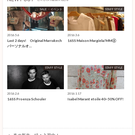
SALE ・イベント
STAFF STYLE
2016.5.6
2016.3.6
Last 2 days! Original Marrakech
16SS Maison Margiela/MM⑥
パーソナルオ…
STAFF STYLE
STAFF STYLE
2016.2.6
2016.1.17
16SS Proenza Schouler
Isabel Marant etoile 40~50%OFF!