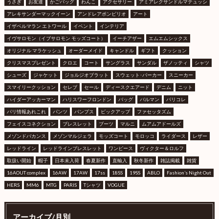
うさぎ
お友達
かごバッグ
わんこ
アクセサリー
アミアレクサンドルマテュッシ
アレキサンダーマックイーン
アンドレアポンピリオ
アート
イザベルマラン エトワール
イベント
インテリア
イヴサロモン（イブサロモン モッズコート）
イーチアザー
エムエムシックス
オリジナル マラケッシュ
オーダーメイド
キャンドル
ギフト
クッション
クリスマスプレゼント
クロエ
コート
サングラス
サンダル
ザノッティ
シャツ
シューズ
ジャケット
ジョルジオブラット
スウェット･パーカー
スニーカー
スマイリークッション
セレブ
セール
ディースクエアード
デニム
ニット
ハイダーアッカーマン
ハリスワーフロンドン
バッグ
バルマン
パリコレ
パリ情報あれこれ
パンツ
パンプス
ピックアップ
ファセッタズム
フェイスコネクション
ブレスレット
ブーツ
マルニ
ムアムアドールズ
メゾンドバカンス
メゾンマルジェラ
モッズコート
モロッコ
ライダース
レザー
レッドライン
レッドラインブレスレット
ワンピース
ヴィクター＆ロルフ
取扱い開始
帽子
日本未入荷
春夏新作
直輸入
秋冬新作
雑誌掲載
雑貨
16AOUT complex
16AW
17AW
17ss
18SS
19SS
ABLO
Fashion’s Night Out
HERS
MM6
MTG
PARIS
Tシャツ
VOGUE
アーカイブ/月別