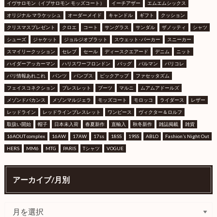
イヴサロモン（イブサロモン モッズコート）
イーチアザー
エムエムシックス
オリジナル マラケッシュ
オーダーメイド
キャンドル
ギフト
クッション
クリスマスプレゼント
クロエ
コート
サングラス
サンダル
ザノッティ
シャツ
シューズ
ジャケット
ジョルジオブラット
スウェット･パーカー
スニーカー
スマイリークッション
セレブ
セール
ディースクエアード
デニム
ニット
ハイダーアッカーマン
ハリスワーフロンドン
バッグ
バルマン
パリコレ
パリ情報あれこれ
パンツ
パンプス
ピックアップ
ファセッタズム
フェイスコネクション
ブレスレット
ブーツ
マルニ
ムアムアドールズ
メゾンドバカンス
メゾンマルジェラ
モッズコート
モロッコ
ライダース
レザー
レッドライン
レッドラインブレスレット
ワンピース
ヴィクター＆ロルフ
取扱い開始
帽子
日本未入荷
春夏新作
直輸入
秋冬新作
雑誌掲載
雑貨
16AOUT complex
16AW
17AW
17ss
18SS
19SS
ABLO
Fashion’s Night Out
HERS
MM6
MTG
PARIS
Tシャツ
VOGUE
アーカイブ/月別