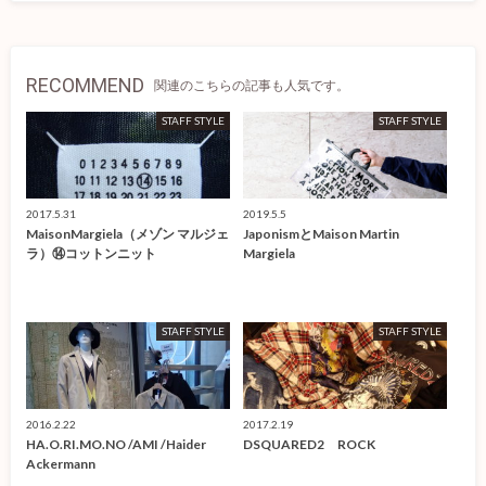
RECOMMEND
関連のこちらの記事も人気です。
STAFF STYLE
STAFF STYLE
2017.5.31
2019.5.5
MaisonMargiela（メゾン マルジェ
JaponismとMaison Martin
ラ）⑭コットンニット
Margiela
STAFF STYLE
STAFF STYLE
2016.2.22
2017.2.19
HA.O.RI.MO.NO /AMI /Haider
DSQUARED2 ROCK
Ackermann