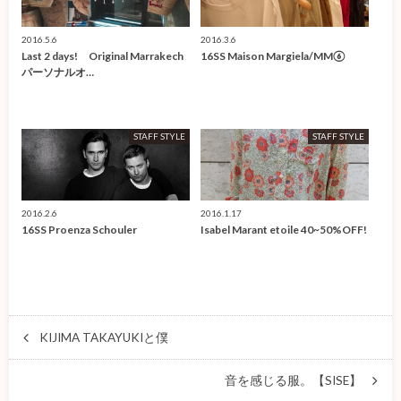
2016.5.6
2016.3.6
Last 2 days! Original Marrakech
16SS Maison Margiela/MM⑥
パーソナルオ…
STAFF STYLE
STAFF STYLE
2016.2.6
2016.1.17
16SS Proenza Schouler
Isabel Marant etoile 40~50%OFF!
KIJIMA TAKAYUKIと僕
音を感じる服。【SISE】