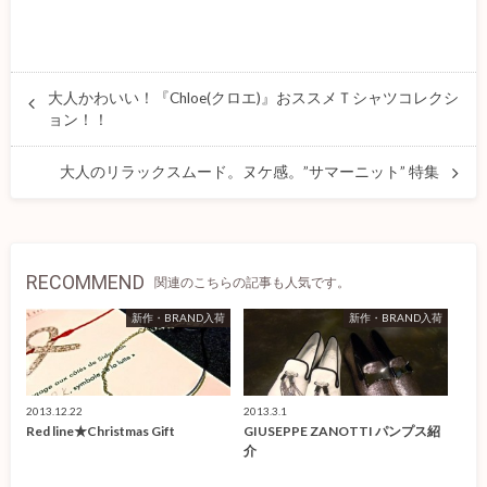
大人かわいい！『Chloe(クロエ)』おススメＴシャツコレクシ
ョン！！
大人のリラックスムード。ヌケ感。”サマーニット” 特集
RECOMMEND
関連のこちらの記事も人気です。
新作・BRAND入荷
新作・BRAND入荷
2013.12.22
2013.3.1
Red line★Christmas Gift
GIUSEPPE ZANOTTI パンプス紹
介