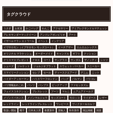
タグクラウド
うさぎ
お友達
かごバッグ
わんこ
アクセサリー
アミアレクサンドルマテュッシ
アレキサンダーマックイーン
アンドレアポンピリオ
アート
イザベルマラン エトワール
イベント
インテリア
イヴサロモン（イブサロモン モッズコート）
イーチアザー
エムエムシックス
オリジナル マラケッシュ
オーダーメイド
キャンドル
ギフト
クッション
クリスマスプレゼント
クロエ
コート
サングラス
サンダル
ザノッティ
シャツ
シューズ
ジャケット
ジョルジオブラット
スウェット･パーカー
スニーカー
スマイリークッション
セレブ
セール
ディースクエアード
デニム
ニット
ハイダーアッカーマン
ハリスワーフロンドン
バッグ
バルマン
パリコレ
パリ情報あれこれ
パンツ
パンプス
ピックアップ
ファセッタズム
フェイスコネクション
ブレスレット
ブーツ
マルニ
ムアムアドールズ
メゾンドバカンス
メゾンマルジェラ
モッズコート
モロッコ
ライダース
レザー
レッドライン
レッドラインブレスレット
ワンピース
ヴィクター＆ロルフ
取扱い開始
帽子
日本未入荷
春夏新作
直輸入
秋冬新作
雑誌掲載
雑貨