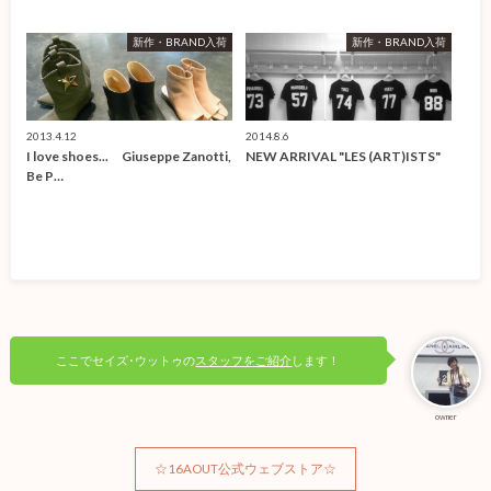
新作・BRAND入荷
新作・BRAND入荷
2013.4.12
2014.8.6
I love shoes... Giuseppe Zanotti,
NEW ARRIVAL "LES (ART)ISTS"
Be P…
ここでセイズ･ウットゥの
スタッフをご紹介
します！
owner
☆16AOUT公式ウェブストア☆