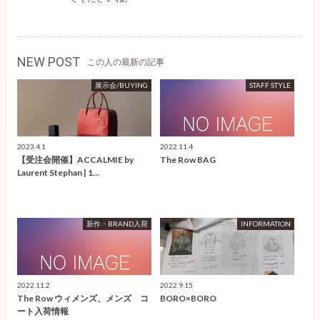
NEW POST
この人の最新の記事
展示会/BUYING
STAFF STYLE
2023.4.1
2022.11.4
【受注会開催】ACCALMIE by
The Row BAG
Laurent Stephan | 1…
新作・BRAND入荷
INFORMATION
2022.11.2
2022.9.15
The Row ウィメンズ、メンズ コ
BORO×BORO
ート入荷情報