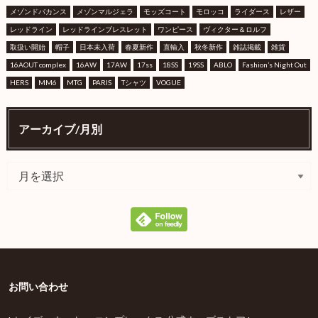
メゾンドバカンス
メゾンマルジェラ
モッズコート
モロッコ
ライダース
レザー
レッドライン
レッドラインブレスレット
ワンピース
ヴィクター＆ロルフ
取扱い開始
帽子
日本未入荷
春夏新作
直輸入
秋冬新作
雑誌掲載
雑貨
16AOUT complex
16AW
17AW
17ss
18SS
19SS
ABLO
Fashion’s Night Out
HERS
MM6
MTG
PARIS
Tシャツ
VOGUE
アーカイブ/月別
お問い合わせ