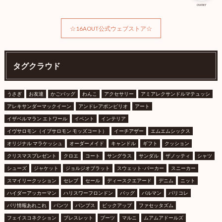
owner
☆16AOUT公式ウェブストア☆
タグクラウド
うさぎ
お友達
かごバッグ
わんこ
アクセサリー
アミアレクサンドルマテュッシ
アレキサンダーマックイーン
アンドレアポンピリオ
アート
イザベルマラン エトワール
イベント
インテリア
イヴサロモン（イブサロモン モッズコート）
イーチアザー
エムエムシックス
オリジナル マラケッシュ
オーダーメイド
キャンドル
ギフト
クッション
クリスマスプレゼント
クロエ
コート
サングラス
サンダル
ザノッティ
シャツ
シューズ
ジャケット
ジョルジオブラット
スウェット･パーカー
スニーカー
スマイリークッション
セレブ
セール
ディースクエアード
デニム
ニット
ハイダーアッカーマン
ハリスワーフロンドン
バッグ
バルマン
パリコレ
パリ情報あれこれ
パンツ
パンプス
ピックアップ
ファセッタズム
フェイスコネクション
ブレスレット
ブーツ
マルニ
ムアムアドールズ