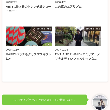
2013.2.25
2018.4.25
Ami Styling 春のトレンチ風ショー
この店のエアリズム
トコート
STAFF STYLE
STAFF STYLE
2016.12.19
2017.10.24
HAPPYバッチをクリスマスギフト
EMiLiANO RiNALDi(エミリアーノ
に♥
リナルディ)ノスタルジックな…
ここでセイズ･ウットゥの
スタッフをご紹介
します！