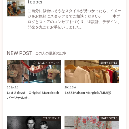
teppei
ご自分に似合いそうなスタイルが見つかったら、イメー
ジをお気軽にスタッフまでご相談ください♪ 本ブ
ログとストアのコンセプトづくり、UI設計、デザイン、
開発を丸ごとお手伝いしました。
NEW POST
この人の最新の記事
SALE ・イベント
STAFF STYLE
2016.5.6
2016.3.6
Last 2 days! Original Marrakech
16SS Maison Margiela/MM⑥
パーソナルオ…
STAFF STYLE
STAFF STYLE