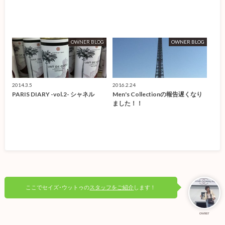
OWNER BLOG
OWNER BLOG
2014.3.5
2016.2.24
PARIS DIARY -vol.2- シャネル
Men's Collectionの報告遅くなり
ました！！
ここでセイズ･ウットゥの
スタッフをご紹介
します！
owner