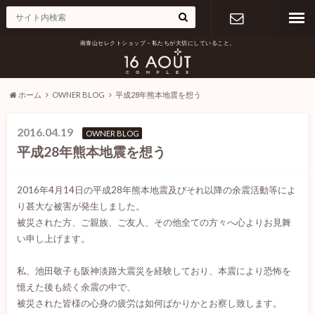
南青山セレクトショップ – 私たちが大切にしていること。
お問い合わ
せ
ホーム
OWNER BLOG
平成28年熊本地震を想う
2016.04.19
OWNER BLOG
平成28年熊本地震を想う
2016年4月14日の平成28年熊本地震及びそれ以降の余震活動等によ
り甚大な被害が発生しました。
被災された方、ご親族、ご友人、その他全ての方々へ心よりお見舞
い申し上げます。
私、池田敬子も阪神淡路大震災を経験しており、本震により恐怖を
憶えた後も続く余震の中で、
被災された皆様の心身の疲労は如何ばかりかとお察し致します。