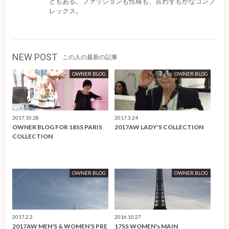
ともある。ファッションも性格も、言わずもかなコンプ
レックス。
NEW POST
この人の最新の記事
OWNER BLOG
OWNER BLOG
2017.10.28
2017.3.24
OWNER BLOG FOR 18SS PARIS
2017AW LADY'S COLLECTION
COLLECTION
OWNER BLOG
OWNER BLOG
2017.2.2
2016.10.27
2017AW MEN'S & WOMEN'S PRE
17SS WOMEN's MAIN