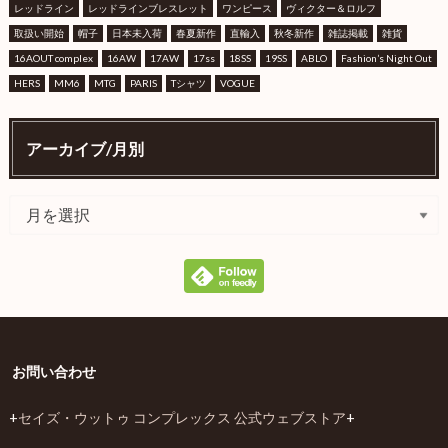
レッドライン
レッドラインブレスレット
ワンピース
ヴィクター＆ロルフ
取扱い開始
帽子
日本未入荷
春夏新作
直輸入
秋冬新作
雑誌掲載
雑貨
16AOUT complex
16AW
17AW
17ss
18SS
19SS
ABLO
Fashion’s Night Out
HERS
MM6
MTG
PARIS
Tシャツ
VOGUE
アーカイブ/月別
お問い合わせ
+
セイズ・ウットゥ コンプレックス 公式ウェブストア
+