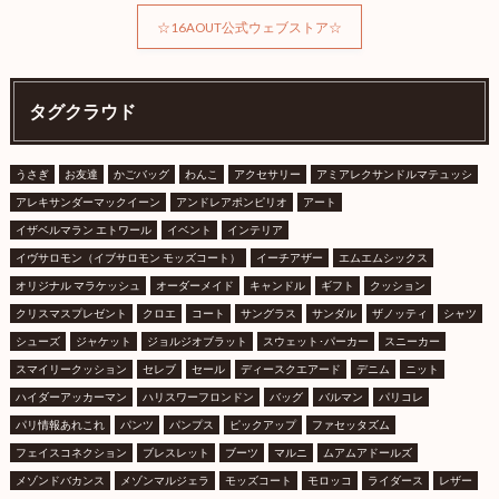
☆16AOUT公式ウェブストア☆
タグクラウド
うさぎ
お友達
かごバッグ
わんこ
アクセサリー
アミアレクサンドルマテュッシ
アレキサンダーマックイーン
アンドレアポンピリオ
アート
イザベルマラン エトワール
イベント
インテリア
イヴサロモン（イブサロモン モッズコート）
イーチアザー
エムエムシックス
オリジナル マラケッシュ
オーダーメイド
キャンドル
ギフト
クッション
クリスマスプレゼント
クロエ
コート
サングラス
サンダル
ザノッティ
シャツ
シューズ
ジャケット
ジョルジオブラット
スウェット･パーカー
スニーカー
スマイリークッション
セレブ
セール
ディースクエアード
デニム
ニット
ハイダーアッカーマン
ハリスワーフロンドン
バッグ
バルマン
パリコレ
パリ情報あれこれ
パンツ
パンプス
ピックアップ
ファセッタズム
フェイスコネクション
ブレスレット
ブーツ
マルニ
ムアムアドールズ
メゾンドバカンス
メゾンマルジェラ
モッズコート
モロッコ
ライダース
レザー