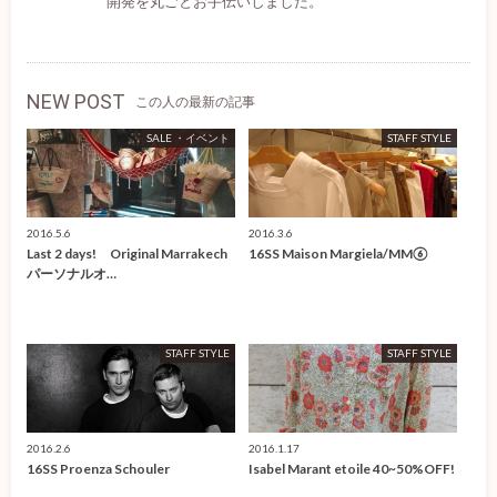
開発を丸ごとお手伝いしました。
NEW POST
この人の最新の記事
SALE ・イベント
STAFF STYLE
2016.5.6
2016.3.6
Last 2 days! Original Marrakech
16SS Maison Margiela/MM⑥
パーソナルオ…
STAFF STYLE
STAFF STYLE
2016.2.6
2016.1.17
16SS Proenza Schouler
Isabel Marant etoile 40~50%OFF!