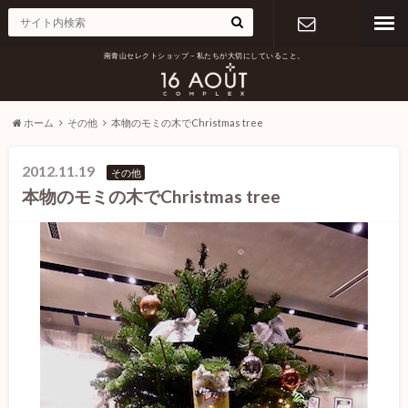
南青山セレクトショップ – 私たちが大切にしていること。
お問い合わ
せ
ホーム
その他
本物のモミの木でChristmas tree
2012.11.19
その他
本物のモミの木でChristmas tree