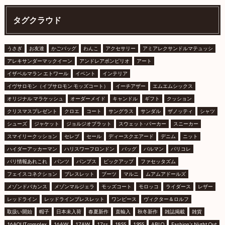
タグクラウド
うさぎ
お友達
かごバッグ
わんこ
アクセサリー
アミアレクサンドルマテュッシ
アレキサンダーマックイーン
アンドレアポンピリオ
アート
イザベルマラン エトワール
イベント
インテリア
イヴサロモン（イブサロモン モッズコート）
イーチアザー
エムエムシックス
オリジナル マラケッシュ
オーダーメイド
キャンドル
ギフト
クッション
クリスマスプレゼント
クロエ
コート
サングラス
サンダル
ザノッティ
シャツ
シューズ
ジャケット
ジョルジオブラット
スウェット･パーカー
スニーカー
スマイリークッション
セレブ
セール
ディースクエアード
デニム
ニット
ハイダーアッカーマン
ハリスワーフロンドン
バッグ
バルマン
パリコレ
パリ情報あれこれ
パンツ
パンプス
ピックアップ
ファセッタズム
フェイスコネクション
ブレスレット
ブーツ
マルニ
ムアムアドールズ
メゾンドバカンス
メゾンマルジェラ
モッズコート
モロッコ
ライダース
レザー
レッドライン
レッドラインブレスレット
ワンピース
ヴィクター＆ロルフ
取扱い開始
帽子
日本未入荷
春夏新作
直輸入
秋冬新作
雑誌掲載
雑貨
16AOUT complex
16AW
17AW
17ss
18SS
19SS
ABLO
Fashion’s Night Out