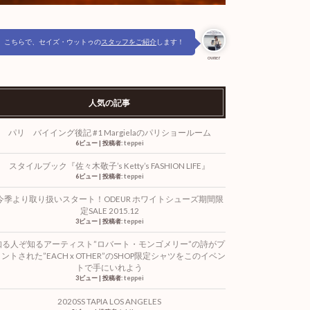
こちらで、セイズ・ウットゥの
スタッフをご紹介
します！
owner
人気の記事
パリ バイイング後記 #1 Margielaのパリショールーム
6ビュー
|
投稿者:
teppei
スタイルブック『佐々木敬子’s Ketty’s FASHION LIFE』
6ビュー
|
投稿者:
teppei
今季より取り扱いスタート！ODEUR ホワイトシューズ期間限
定SALE 2015.12
3ビュー
|
投稿者:
teppei
知る人ぞ知るアーティスト”ロバート・モンゴメリー”の詩がプ
ントされた”EACH x OTHER”のSHOP限定シャツをこのイベン
トで手にいれよう
3ビュー
|
投稿者:
teppei
2020SS TAPIA LOS ANGELES