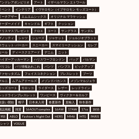
アンドレアポンピリオ
アート
イザベルマラン エトワール
イベント
インテリア
イヴサロモン（イブサロモン モッズコート）
イーチアザー
エムエムシックス
オリジナル マラケッシュ
オーダーメイド
キャンドル
ギフト
クッション
クリスマスプレゼント
クロエ
コート
サングラス
サンダル
ザノッティ
シャツ
シューズ
ジャケット
ジョルジオブラット
スウェット･パーカー
スニーカー
スマイリークッション
セレブ
セール
ディースクエアード
デニム
ニット
ハイダーアッカーマン
ハリスワーフロンドン
バッグ
バルマン
パリコレ
パリ情報あれこれ
パンツ
パンプス
ピックアップ
ファセッタズム
フェイスコネクション
ブレスレット
ブーツ
マルニ
ムアムアドールズ
メゾンドバカンス
メゾンマルジェラ
モッズコート
モロッコ
ライダース
レザー
レッドライン
レッドラインブレスレット
ワンピース
ヴィクター＆ロルフ
取扱い開始
帽子
日本未入荷
春夏新作
直輸入
秋冬新作
雑誌掲載
雑貨
16AOUT complex
16AW
17AW
17ss
18SS
19SS
ABLO
Fashion’s Night Out
HERS
MM6
MTG
PARIS
Tシャツ
VOGUE