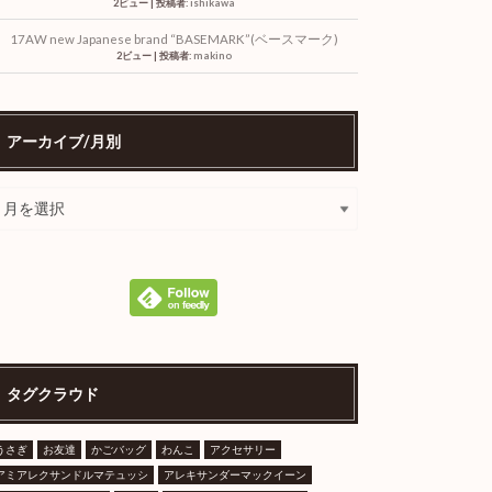
2ビュー
|
投稿者:
ishikawa
17AW new Japanese brand “BASEMARK”(ベースマーク)
2ビュー
|
投稿者:
makino
アーカイブ/月別
タグクラウド
うさぎ
お友達
かごバッグ
わんこ
アクセサリー
アミアレクサンドルマテュッシ
アレキサンダーマックイーン