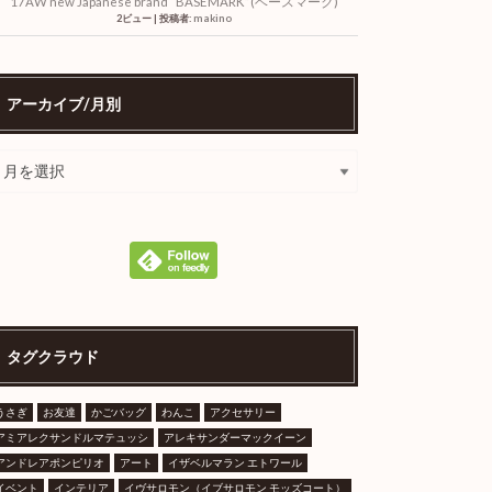
17AW new Japanese brand “BASEMARK”(ベースマーク)
2ビュー
|
投稿者:
makino
アーカイブ/月別
タグクラウド
うさぎ
お友達
かごバッグ
わんこ
アクセサリー
アミアレクサンドルマテュッシ
アレキサンダーマックイーン
アンドレアポンピリオ
アート
イザベルマラン エトワール
イベント
インテリア
イヴサロモン（イブサロモン モッズコート）