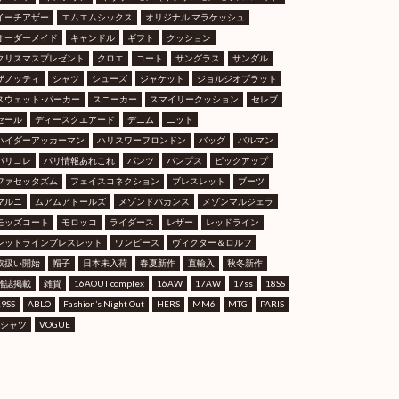
イーチアザー
エムエムシックス
オリジナル マラケッシュ
オーダーメイド
キャンドル
ギフト
クッション
クリスマスプレゼント
クロエ
コート
サングラス
サンダル
ザノッティ
シャツ
シューズ
ジャケット
ジョルジオブラット
スウェット･パーカー
スニーカー
スマイリークッション
セレブ
セール
ディースクエアード
デニム
ニット
ハイダーアッカーマン
ハリスワーフロンドン
バッグ
バルマン
パリコレ
パリ情報あれこれ
パンツ
パンプス
ピックアップ
ファセッタズム
フェイスコネクション
ブレスレット
ブーツ
マルニ
ムアムアドールズ
メゾンドバカンス
メゾンマルジェラ
モッズコート
モロッコ
ライダース
レザー
レッドライン
レッドラインブレスレット
ワンピース
ヴィクター＆ロルフ
取扱い開始
帽子
日本未入荷
春夏新作
直輸入
秋冬新作
雑誌掲載
雑貨
16AOUT complex
16AW
17AW
17ss
18SS
19SS
ABLO
Fashion’s Night Out
HERS
MM6
MTG
PARIS
Tシャツ
VOGUE