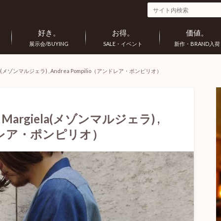
好き。
お得。
価値。
展示会/BUYING
SALE・イベント
新作・BRAND入荷
la(メゾンマルジェラ) , Andrea Pompilio（アンドレア・ポンピリオ）
Margiela(メゾンマルジェラ) ,
アンドレア・ポンピリオ）