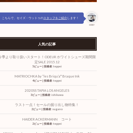
こちらで、セイズ・ウットゥの
スタッフをご紹介
します！
owner
人気の記事
今季より取り扱いスタート！ODEUR ホワイトシューズ期間限
定SALE 2015.12
5ビュー
|
投稿者:
teppei
MATRIOCHKA by ”les Briqu’a* Braque Ink
4ビュー
|
投稿者:
teppei
2020SS TAPIA LOS ANGELES
3ビュー
|
投稿者:
ishikawa
ラスト一点！セールの掘り出し物特集！
2ビュー
|
投稿者:
sugano
HAIDER ACKERMANN コート
2ビュー
|
投稿者:
teppei