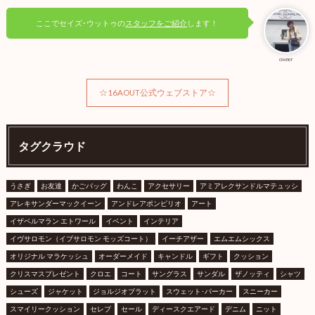
ここでセイズ･ウットゥの
スタッフをご紹介
します！
owner
☆16AOUT公式ウェブストア☆
タグクラウド
うさぎ
お友達
かごバッグ
わんこ
アクセサリー
アミアレクサンドルマテュッシ
アレキサンダーマックイーン
アンドレアポンピリオ
アート
イザベルマラン エトワール
イベント
インテリア
イヴサロモン（イブサロモン モッズコート）
イーチアザー
エムエムシックス
オリジナル マラケッシュ
オーダーメイド
キャンドル
ギフト
クッション
クリスマスプレゼント
クロエ
コート
サングラス
サンダル
ザノッティ
シャツ
シューズ
ジャケット
ジョルジオブラット
スウェット･パーカー
スニーカー
スマイリークッション
セレブ
セール
ディースクエアード
デニム
ニット