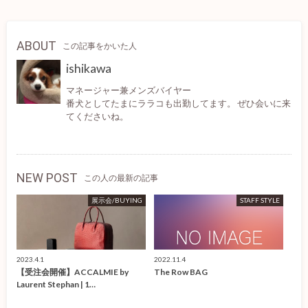
ABOUT
この記事をかいた人
ishikawa
マネージャー兼メンズバイヤー
番犬としてたまにララコも出勤してます。 ぜひ会いに来
てくださいね。
NEW POST
この人の最新の記事
展示会/BUYING
STAFF STYLE
2023.4.1
2022.11.4
【受注会開催】ACCALMIE by
The Row BAG
Laurent Stephan | 1…