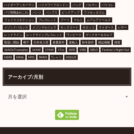
ハイダーアッカーマン
ハリスワーフロンドン
バッグ
バルマン
パリコレ
パリ情報あれこれ
パンツ
パンプス
ピックアップ
ファセッタズム
フェイスコネクション
ブレスレット
ブーツ
マルニ
ムアムアドールズ
メゾンドバカンス
メゾンマルジェラ
モッズコート
モロッコ
ライダース
レザー
レッドライン
レッドラインブレスレット
ワンピース
ヴィクター＆ロルフ
取扱い開始
帽子
日本未入荷
春夏新作
直輸入
秋冬新作
雑誌掲載
雑貨
16AOUT complex
16AW
17AW
17ss
18SS
19SS
ABLO
Fashion’s Night Out
HERS
MM6
MTG
PARIS
Tシャツ
VOGUE
アーカイブ/月別