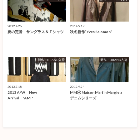
2012.4.26
2014.9.19
夏の定番 サングラス＆Ｔシャツ
秋冬新作”Yves Salomon”
新作・BRAND入荷
新作・BRAND入荷
2013.7.18
2012.9.24
2013 A/W New
MM⑥ Maison Martin Margiela
Arrival "AMI"
デニムシリーズ