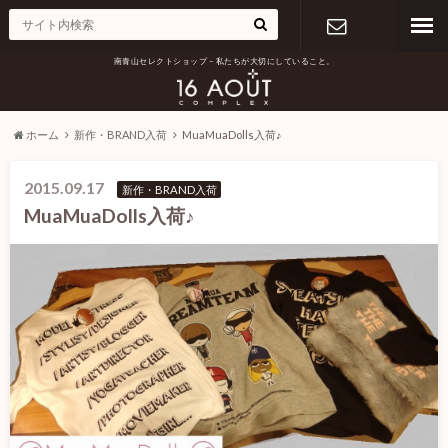
南青山セレクトショップ – 私たちが大切にしていること。
お問い合わ
せ
ホーム
新作・BRAND入荷
MuaMuaDolls入荷♪
2015.09.17
新作・BRAND入荷
MuaMuaDolls入荷♪