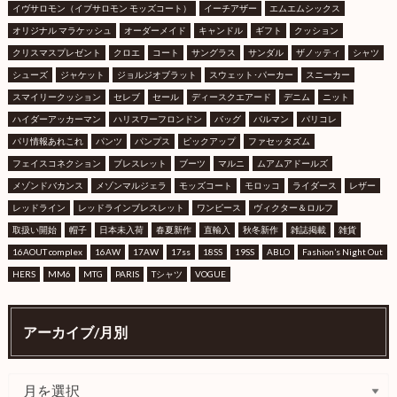
イヴサロモン（イブサロモン モッズコート）
イーチアザー
エムエムシックス
オリジナル マラケッシュ
オーダーメイド
キャンドル
ギフト
クッション
クリスマスプレゼント
クロエ
コート
サングラス
サンダル
ザノッティ
シャツ
シューズ
ジャケット
ジョルジオブラット
スウェット･パーカー
スニーカー
スマイリークッション
セレブ
セール
ディースクエアード
デニム
ニット
ハイダーアッカーマン
ハリスワーフロンドン
バッグ
バルマン
パリコレ
パリ情報あれこれ
パンツ
パンプス
ピックアップ
ファセッタズム
フェイスコネクション
ブレスレット
ブーツ
マルニ
ムアムアドールズ
メゾンドバカンス
メゾンマルジェラ
モッズコート
モロッコ
ライダース
レザー
レッドライン
レッドラインブレスレット
ワンピース
ヴィクター＆ロルフ
取扱い開始
帽子
日本未入荷
春夏新作
直輸入
秋冬新作
雑誌掲載
雑貨
16AOUT complex
16AW
17AW
17ss
18SS
19SS
ABLO
Fashion’s Night Out
HERS
MM6
MTG
PARIS
Tシャツ
VOGUE
アーカイブ/月別