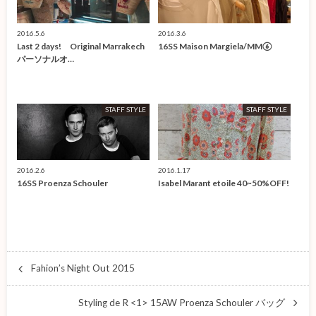
2016.5.6
2016.3.6
Last 2 days! Original Marrakech
16SS Maison Margiela/MM⑥
パーソナルオ…
STAFF STYLE
STAFF STYLE
2016.2.6
2016.1.17
16SS Proenza Schouler
Isabel Marant etoile 40~50%OFF!
Fahion’s Night Out 2015
Styling de R <1> 15AW Proenza Schouler バッグ