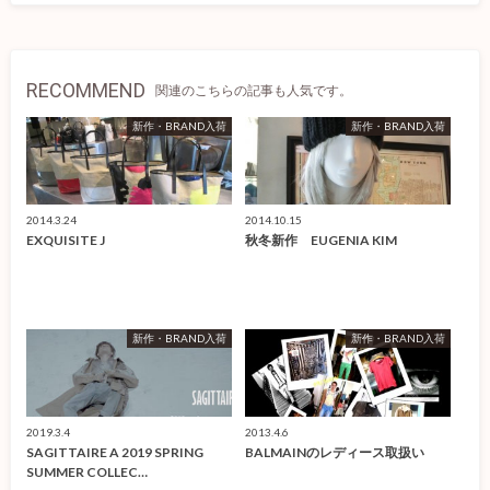
RECOMMEND
関連のこちらの記事も人気です。
新作・BRAND入荷
新作・BRAND入荷
2014.3.24
2014.10.15
EXQUISITE J
秋冬新作 EUGENIA KIM
新作・BRAND入荷
新作・BRAND入荷
2019.3.4
2013.4.6
SAGITTAIRE A 2019 SPRING
BALMAINのレディース取扱い
SUMMER COLLEC…