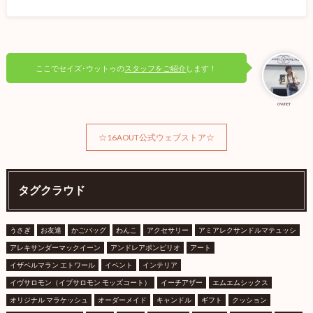
ここでセイズ･ウットゥの
スタッフをご紹介
します！
owner
☆16AOUT公式ウェブストア☆
タグクラウド
うさぎ
お友達
かごバッグ
わんこ
アクセサリー
アミアレクサンドルマテュッシ
アレキサンダーマックイーン
アンドレアポンピリオ
アート
イザベルマラン エトワール
イベント
インテリア
イヴサロモン（イブサロモン モッズコート）
イーチアザー
エムエムシックス
オリジナル マラケッシュ
オーダーメイド
キャンドル
ギフト
クッション