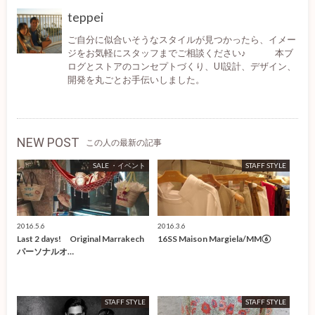
teppei
ご自分に似合いそうなスタイルが見つかったら、イメー
ジをお気軽にスタッフまでご相談ください♪ 本ブ
ログとストアのコンセプトづくり、UI設計、デザイン、
開発を丸ごとお手伝いしました。
NEW POST
この人の最新の記事
SALE ・イベント
STAFF STYLE
2016.5.6
2016.3.6
Last 2 days! Original Marrakech
16SS Maison Margiela/MM⑥
パーソナルオ…
STAFF STYLE
STAFF STYLE