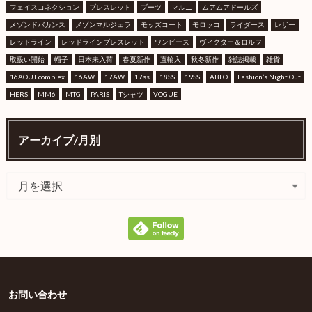
フェイスコネクション
ブレスレット
ブーツ
マルニ
ムアムアドールズ
メゾンドバカンス
メゾンマルジェラ
モッズコート
モロッコ
ライダース
レザー
レッドライン
レッドラインブレスレット
ワンピース
ヴィクター＆ロルフ
取扱い開始
帽子
日本未入荷
春夏新作
直輸入
秋冬新作
雑誌掲載
雑貨
16AOUT complex
16AW
17AW
17ss
18SS
19SS
ABLO
Fashion’s Night Out
HERS
MM6
MTG
PARIS
Tシャツ
VOGUE
アーカイブ/月別
お問い合わせ