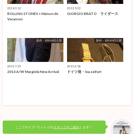
2014.3.12
2012.9.22
ROLLING STONES × Maison de
GIORGIO BRATO ライダース
Vacances
新作・BRAND入荷
新作・BRAND入荷
2013.7.23
2015.6.18
2013 A/W Margiela New Arrival
ドイツ発・ina.seifart
ここでセイズ･ウットゥの
スタッフをご紹介
します！