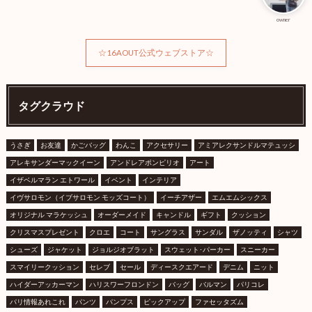
owner
☆16AOUT公式ウェブストア☆
タグクラウド
うさぎ
お友達
かごバッグ
わんこ
アクセサリー
アミアレクサンドルマテュッシ
アレキサンダーマックイーン
アンドレアポンピリオ
アート
イザベルマラン エトワール
イベント
インテリア
イヴサロモン（イブサロモン モッズコート）
イーチアザー
エムエムシックス
オリジナル マラケッシュ
オーダーメイド
キャンドル
ギフト
クッション
クリスマスプレゼント
クロエ
コート
サングラス
サンダル
ザノッティ
シャツ
シューズ
ジャケット
ジョルジオブラット
スウェット･パーカー
スニーカー
スマイリークッション
セレブ
セール
ディースクエアード
デニム
ニット
ハイダーアッカーマン
ハリスワーフロンドン
バッグ
バルマン
パリコレ
パリ情報あれこれ
パンツ
パンプス
ピックアップ
ファセッタズム