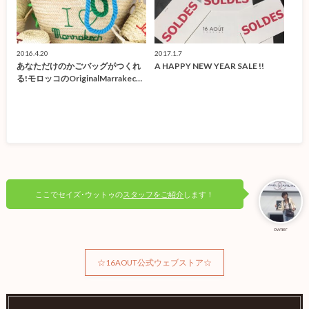
2016.4.20
2017.1.7
あなただけのかごバッグがつくれ
A HAPPY NEW YEAR SALE !!
る!モロッコのOriginalMarrakec…
ここでセイズ･ウットゥの
スタッフをご紹介
します！
owner
☆16AOUT公式ウェブストア☆