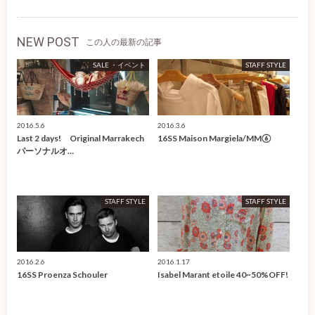
NEW POST
この人の最新の記事
SALE ・イベント
STAFF STYLE
2016.5.6
2016.3.6
Last 2 days! Original Marrakech
16SS Maison Margiela/MM⑥
パーソナルオ…
STAFF STYLE
STAFF STYLE
2016.2.6
2016.1.17
16SS Proenza Schouler
Isabel Marant etoile 40~50%OFF!