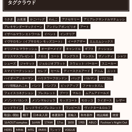
タグクラウド
うさぎ
お友達
かごバッグ
わんこ
アクセサリー
アミアレクサンドルマテュッシ
アレキサンダーマックイーン
アンドレアポンピリオ
アート
イザベルマラン エトワール
イベント
インテリア
イヴサロモン（イブサロモン モッズコート）
イーチアザー
エムエムシックス
オリジナル マラケッシュ
オーダーメイド
キャンドル
ギフト
クッション
クリスマスプレゼント
クロエ
コート
サングラス
サンダル
ザノッティ
シャツ
シューズ
ジャケット
ジョルジオブラット
スウェット･パーカー
スニーカー
スマイリークッション
セレブ
セール
ディースクエアード
デニム
ニット
ハイダーアッカーマン
ハリスワーフロンドン
バッグ
バルマン
パリコレ
パリ情報あれこれ
パンツ
パンプス
ピックアップ
ファセッタズム
フェイスコネクション
ブレスレット
ブーツ
マルニ
ムアムアドールズ
メゾンドバカンス
メゾンマルジェラ
モッズコート
モロッコ
ライダース
レザー
レッドライン
レッドラインブレスレット
ワンピース
ヴィクター＆ロルフ
取扱い開始
帽子
日本未入荷
春夏新作
直輸入
秋冬新作
雑誌掲載
雑貨
16AOUT complex
16AW
17AW
17ss
18SS
19SS
ABLO
Fashion’s Night Out
HERS
MM6
MTG
PARIS
Tシャツ
VOGUE