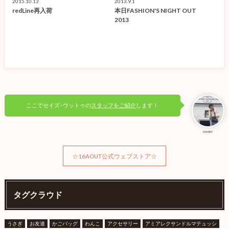
2015.10.13
2013.9.1
redLine再入荷
本日FASHION'S NIGHT OUT
2013
ここでセイズ･ウットゥの
スタッフをご紹介
します！
owner
☆16AOUT公式ウェブストア☆
タグクラウド
うさぎ
お友達
かごバッグ
わんこ
アクセサリー
アミアレクサンドルマテュッシ