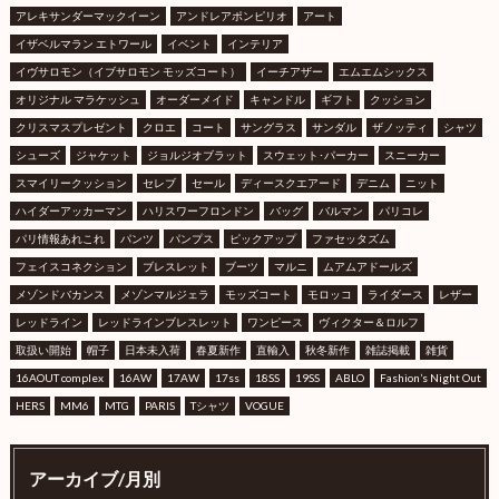
アレキサンダーマックイーン
アンドレアポンピリオ
アート
イザベルマラン エトワール
イベント
インテリア
イヴサロモン（イブサロモン モッズコート）
イーチアザー
エムエムシックス
オリジナル マラケッシュ
オーダーメイド
キャンドル
ギフト
クッション
クリスマスプレゼント
クロエ
コート
サングラス
サンダル
ザノッティ
シャツ
シューズ
ジャケット
ジョルジオブラット
スウェット･パーカー
スニーカー
スマイリークッション
セレブ
セール
ディースクエアード
デニム
ニット
ハイダーアッカーマン
ハリスワーフロンドン
バッグ
バルマン
パリコレ
パリ情報あれこれ
パンツ
パンプス
ピックアップ
ファセッタズム
フェイスコネクション
ブレスレット
ブーツ
マルニ
ムアムアドールズ
メゾンドバカンス
メゾンマルジェラ
モッズコート
モロッコ
ライダース
レザー
レッドライン
レッドラインブレスレット
ワンピース
ヴィクター＆ロルフ
取扱い開始
帽子
日本未入荷
春夏新作
直輸入
秋冬新作
雑誌掲載
雑貨
16AOUT complex
16AW
17AW
17ss
18SS
19SS
ABLO
Fashion’s Night Out
HERS
MM6
MTG
PARIS
Tシャツ
VOGUE
アーカイブ/月別