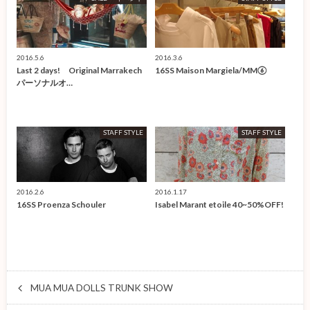
2016.5.6
2016.3.6
Last 2 days! Original Marrakech
16SS Maison Margiela/MM⑥
パーソナルオ…
STAFF STYLE
STAFF STYLE
2016.2.6
2016.1.17
16SS Proenza Schouler
Isabel Marant etoile 40~50%OFF!
MUA MUA DOLLS TRUNK SHOW