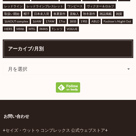
レッドライン
レッドラインブレスレット
ワンピース
ヴィクター＆ロルフ
取扱い開始
帽子
日本未入荷
春夏新作
直輸入
秋冬新作
雑誌掲載
雑貨
16AOUT complex
16AW
17AW
17ss
18SS
19SS
ABLO
Fashion’s Night Out
HERS
MM6
MTG
PARIS
Tシャツ
VOGUE
アーカイブ/月別
お問い合わせ
+
セイズ・ウットゥ コンプレックス 公式ウェブストア
+