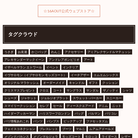
☆16AOUT公式ウェブストア☆
タグクラウド
うさぎ
お友達
かごバッグ
わんこ
アクセサリー
アミアレクサンドルマテュッシ
アレキサンダーマックイーン
アンドレアポンピリオ
アート
イザベルマラン エトワール
イベント
インテリア
イヴサロモン（イブサロモン モッズコート）
イーチアザー
エムエムシックス
オリジナル マラケッシュ
オーダーメイド
キャンドル
ギフト
クッション
クリスマスプレゼント
クロエ
コート
サングラス
サンダル
ザノッティ
シャツ
シューズ
ジャケット
ジョルジオブラット
スウェット･パーカー
スニーカー
スマイリークッション
セレブ
セール
ディースクエアード
デニム
ニット
ハイダーアッカーマン
ハリスワーフロンドン
バッグ
バルマン
パリコレ
パリ情報あれこれ
パンツ
パンプス
ピックアップ
ファセッタズム
フェイスコネクション
ブレスレット
ブーツ
マルニ
ムアムアドールズ
メゾンドバカンス
メゾンマルジェラ
モッズコート
モロッコ
ライダース
レザー