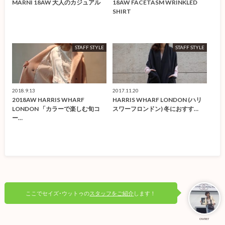
MARNI 18AW 大人のカジュアル
18AW FACETASM WRINKLED
SHIRT
STAFF STYLE
STAFF STYLE
2018.9.13
2017.11.20
2018AW HARRIS WHARF
HARRIS WHARF LONDON (ハリ
LONDON 「カラーで楽しむ旬コ
スワーフロンドン) 冬におすす…
ー…
ここでセイズ･ウットゥの
スタッフをご紹介
します！
owner