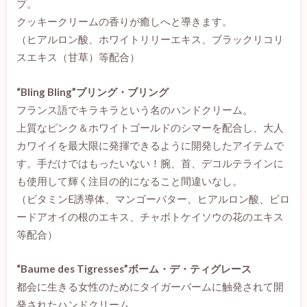
プ。
クッキークリームの香りが癒しへと導きます。
（ヒアルロン酸、ホワイトリリーエキス、ブラックリコリ
スエキス（甘草）等配合）
“Bling Bling”ブリング・ブリング
フランス語でキラキラという名のハンドクリーム。
上質なピンク＆ホワイトゴールドのシマーを配合し、大人
カワイイを最大限に発揮できるように開発したアイテムで
す。手だけではもったいない！腕、首、デコルテラインに
も使用して輝く注目の的になること間違いなし。
（ビタミンE誘導体、マンゴーバター、ヒアルロン酸、ビロ
ードアオイの根のエキス、チャボトケイソウの花のエキス
等配合）
“Baume des Tigresses”ボーム・デ・ティグレース
都会に生きる女性のためにタイガーバームに触発されて開
発されたハンドクリーム。