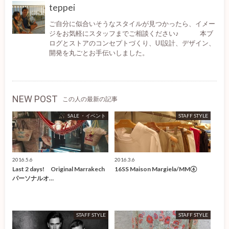
teppei
ご自分に似合いそうなスタイルが見つかったら、イメー
ジをお気軽にスタッフまでご相談ください♪ 本ブ
ログとストアのコンセプトづくり、UI設計、デザイン、
開発を丸ごとお手伝いしました。
NEW POST
この人の最新の記事
SALE ・イベント
STAFF STYLE
2016.5.6
2016.3.6
Last 2 days! Original Marrakech
16SS Maison Margiela/MM⑥
パーソナルオ…
STAFF STYLE
STAFF STYLE