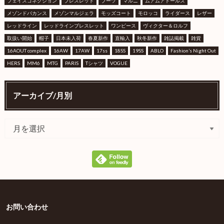
フェイスコネクション
ブレスレット
ブーツ
マルニ
ムアムアドールズ
メゾンドバカンス
メゾンマルジェラ
モッズコート
モロッコ
ライダース
レザー
レッドライン
レッドラインブレスレット
ワンピース
ヴィクター＆ロルフ
取扱い開始
帽子
日本未入荷
春夏新作
直輸入
秋冬新作
雑誌掲載
雑貨
16AOUT complex
16AW
17AW
17ss
18SS
19SS
ABLO
Fashion’s Night Out
HERS
MM6
MTG
PARIS
Tシャツ
VOGUE
アーカイブ/月別
お問い合わせ