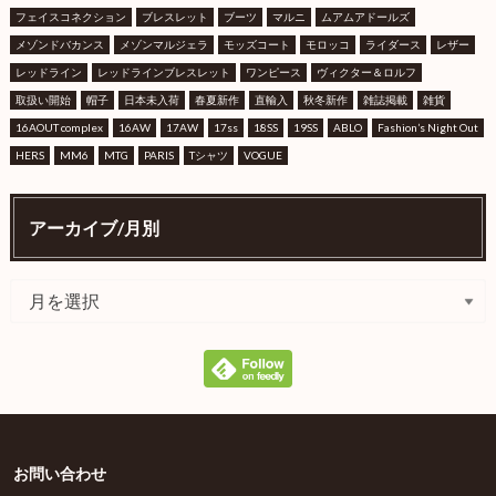
フェイスコネクション
ブレスレット
ブーツ
マルニ
ムアムアドールズ
メゾンドバカンス
メゾンマルジェラ
モッズコート
モロッコ
ライダース
レザー
レッドライン
レッドラインブレスレット
ワンピース
ヴィクター＆ロルフ
取扱い開始
帽子
日本未入荷
春夏新作
直輸入
秋冬新作
雑誌掲載
雑貨
16AOUT complex
16AW
17AW
17ss
18SS
19SS
ABLO
Fashion’s Night Out
HERS
MM6
MTG
PARIS
Tシャツ
VOGUE
アーカイブ/月別
お問い合わせ