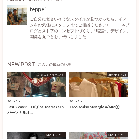
teppei
ご自分に似合いそうなスタイルが見つかったら、イメー
ジをお気軽にスタッフまでご相談ください♪ 本ブ
ログとストアのコンセプトづくり、UI設計、デザイン、
開発を丸ごとお手伝いしました。
NEW POST
この人の最新の記事
SALE ・イベント
STAFF STYLE
2016.5.6
2016.3.6
Last 2 days! Original Marrakech
16SS Maison Margiela/MM⑥
パーソナルオ…
STAFF STYLE
STAFF STYLE