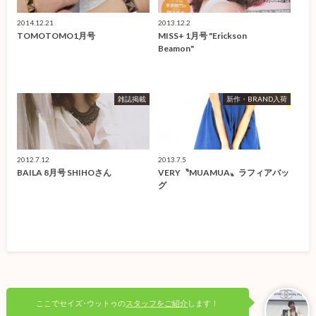
2014.12.21
2013.12.2
TOMOTOMO1月号
MISS+ 1月号 "Erickson
Beamon"
雑誌掲載
新作・BRAND入荷
2012.7.12
2013.7.5
BAILA 8月号 SHIHOさん
VERY〝MUAMUA〟ラフィアバッ
グ
ここでセイズ･ウットゥの
スタッフをご紹介
します！