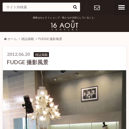
南青山セレクトショップ – 私たちが大切にしていること。
お問い合わ
せ
ホーム
雑誌掲載
FUDGE 撮影風景
2012.06.20
雑誌掲載
FUDGE 撮影風景