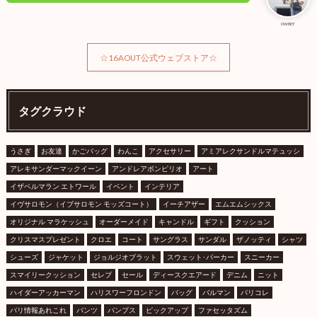
owner
☆16AOUT公式ウェブストア☆
タグクラウド
うさぎ
お友達
かごバッグ
わんこ
アクセサリー
アミアレクサンドルマテュッシ
アレキサンダーマックイーン
アンドレアポンピリオ
アート
イザベルマラン エトワール
イベント
インテリア
イヴサロモン（イブサロモン モッズコート）
イーチアザー
エムエムシックス
オリジナル マラケッシュ
オーダーメイド
キャンドル
ギフト
クッション
クリスマスプレゼント
クロエ
コート
サングラス
サンダル
ザノッティ
シャツ
シューズ
ジャケット
ジョルジオブラット
スウェット･パーカー
スニーカー
スマイリークッション
セレブ
セール
ディースクエアード
デニム
ニット
ハイダーアッカーマン
ハリスワーフロンドン
バッグ
バルマン
パリコレ
パリ情報あれこれ
パンツ
パンプス
ピックアップ
ファセッタズム