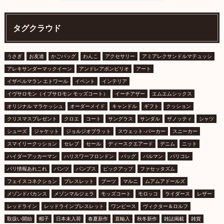
タグクラウド
うさぎ
お友達
かごバッグ
わんこ
アクセサリー
アミアレクサンドルマテュッシ
アレキサンダーマックイーン
アンドレアポンピリオ
アート
イザベルマラン エトワール
イベント
インテリア
イヴサロモン（イブサロモン モッズコート）
イーチアザー
エムエムシックス
オリジナル マラケッシュ
オーダーメイド
キャンドル
ギフト
クッション
クリスマスプレゼント
クロエ
コート
サングラス
サンダル
ザノッティ
シャツ
シューズ
ジャケット
ジョルジオブラット
スウェット･パーカー
スニーカー
スマイリークッション
セレブ
セール
ディースクエアード
デニム
ニット
ハイダーアッカーマン
ハリスワーフロンドン
バッグ
バルマン
パリコレ
パリ情報あれこれ
パンツ
パンプス
ピックアップ
ファセッタズム
フェイスコネクション
ブレスレット
ブーツ
マルニ
ムアムアドールズ
メゾンドバカンス
メゾンマルジェラ
モッズコート
モロッコ
ライダース
レザー
レッドライン
レッドラインブレスレット
ワンピース
ヴィクター＆ロルフ
取扱い開始
帽子
日本未入荷
春夏新作
直輸入
秋冬新作
雑誌掲載
雑貨