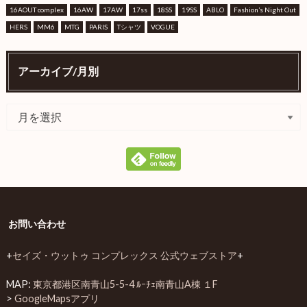
16AOUT complex
16AW
17AW
17ss
18SS
19SS
ABLO
Fashion’s Night Out
HERS
MM6
MTG
PARIS
Tシャツ
VOGUE
アーカイブ/月別
お問い合わせ
+
セイズ・ウットゥ コンプレックス 公式ウェブストア
+
MAP:
東京都港区南青山5-5-4 ﾙｰﾁｪ南青山A棟 １F
>
GoogleMapsアプリ