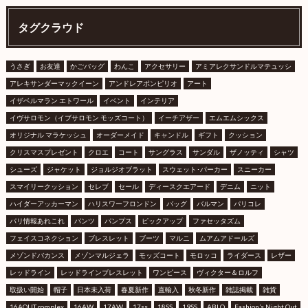
タグクラウド
うさぎ
お友達
かごバッグ
わんこ
アクセサリー
アミアレクサンドルマテュッシ
アレキサンダーマックイーン
アンドレアポンピリオ
アート
イザベルマラン エトワール
イベント
インテリア
イヴサロモン（イブサロモン モッズコート）
イーチアザー
エムエムシックス
オリジナル マラケッシュ
オーダーメイド
キャンドル
ギフト
クッション
クリスマスプレゼント
クロエ
コート
サングラス
サンダル
ザノッティ
シャツ
シューズ
ジャケット
ジョルジオブラット
スウェット･パーカー
スニーカー
スマイリークッション
セレブ
セール
ディースクエアード
デニム
ニット
ハイダーアッカーマン
ハリスワーフロンドン
バッグ
バルマン
パリコレ
パリ情報あれこれ
パンツ
パンプス
ピックアップ
ファセッタズム
フェイスコネクション
ブレスレット
ブーツ
マルニ
ムアムアドールズ
メゾンドバカンス
メゾンマルジェラ
モッズコート
モロッコ
ライダース
レザー
レッドライン
レッドラインブレスレット
ワンピース
ヴィクター＆ロルフ
取扱い開始
帽子
日本未入荷
春夏新作
直輸入
秋冬新作
雑誌掲載
雑貨
16AOUT complex
16AW
17AW
17ss
18SS
19SS
ABLO
Fashion’s Night Out