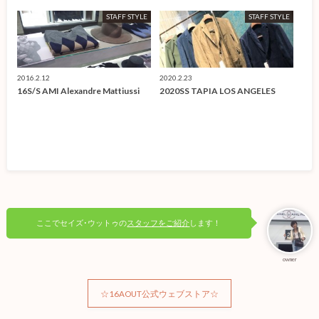
STAFF STYLE
STAFF STYLE
2016.2.12
2020.2.23
16S/S AMI Alexandre Mattiussi
2020SS TAPIA LOS ANGELES
ここでセイズ･ウットゥの
スタッフをご紹介
します！
owner
☆16AOUT公式ウェブストア☆