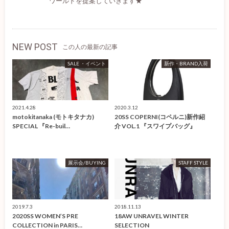
ワールドを提案していきます★
NEW POST
この人の最新の記事
SALE ・イベント
新作・BRAND入荷
2021.4.28
2020.3.12
motokitanaka (モトキタナカ)
20SS COPERNI(コペルニ)新作紹
SPECIAL 『Re-buil…
介 VOL.1 『スワイプバッグ』
展示会/BUYING
STAFF STYLE
2019.7.3
2018.11.13
2020SS WOMEN’S PRE
18AW UNRAVEL WINTER
COLLECTION in PARIS…
SELECTION