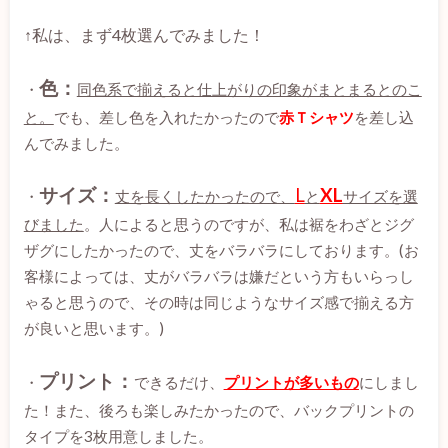
↑私は、まず4枚選んでみました！
色：
・
同色系で揃えると仕上がりの印象がまとまるとのこ
と。
でも、差し色を入れたかったので
赤Ｔシャツ
を差し込
んでみました。
サイズ：
L
XL
・
丈を長くしたかったので、
と
サイズを選
びました
。人によると思うのですが、私は裾をわざとジグ
ザグにしたかったので、丈をバラバラにしております。(お
客様によっては、丈がバラバラは嫌だという方もいらっし
ゃると思うので、その時は同じようなサイズ感で揃える方
が良いと思います。)
プリント：
・
できるだけ、
プリントが多いもの
にしまし
た！また、後ろも楽しみたかったので、バックプリントの
タイプを3枚用意しました。