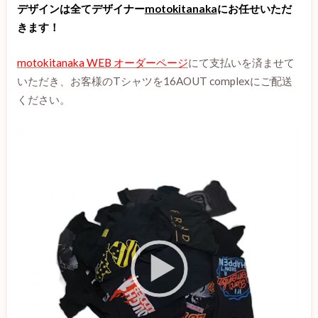
デザインは全てデザイナー
motokitanaka
にお任せいただ
きます！
motokitanaka WEB オーダーページ
にて支払いを済ませて
いただき、お客様のTシャツを16AOUT complexにご配送
ください。
動
画
プ
レ
ー
ヤ
ー