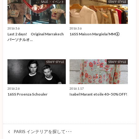
SALE ・イベント
STAFF STYLE
2016.5.6
2016.3.6
Last 2 days! Original Marrakech
16SS Maison Margiela/MM⑥
パーソナルオ…
STAFF STYLE
STAFF STYLE
2016.2.6
2016.1.17
16SS Proenza Schouler
Isabel Marant etoile 40~50%OFF!
PARIS インテリアを探して･･･