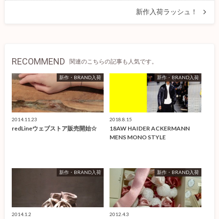
新作入荷ラッシュ！
RECOMMEND
関連のこちらの記事も人気です。
新作・BRAND入荷
新作・BRAND入荷
2014.11.23
2018.8.15
redLineウェブストア販売開始☆
18AW HAIDER ACKERMANN
MENS MONO STYLE
新作・BRAND入荷
新作・BRAND入荷
2014.1.2
2012.4.3