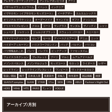
アレキサンダーマックイーン
アンドレアポンピリオ
アート
イザベルマラン エトワール
イベント
インテリア
イヴサロモン（イブサロモン モッズコート）
イーチアザー
エムエムシックス
オリジナル マラケッシュ
オーダーメイド
キャンドル
ギフト
クッション
クリスマスプレゼント
クロエ
コート
サングラス
サンダル
ザノッティ
シャツ
シューズ
ジャケット
ジョルジオブラット
スウェット･パーカー
スニーカー
スマイリークッション
セレブ
セール
ディースクエアード
デニム
ニット
ハイダーアッカーマン
ハリスワーフロンドン
バッグ
バルマン
パリコレ
パリ情報あれこれ
パンツ
パンプス
ピックアップ
ファセッタズム
フェイスコネクション
ブレスレット
ブーツ
マルニ
ムアムアドールズ
メゾンドバカンス
メゾンマルジェラ
モッズコート
モロッコ
ライダース
レザー
レッドライン
レッドラインブレスレット
ワンピース
ヴィクター＆ロルフ
取扱い開始
帽子
日本未入荷
春夏新作
直輸入
秋冬新作
雑誌掲載
雑貨
16AOUT complex
16AW
17AW
17ss
18SS
19SS
ABLO
Fashion’s Night Out
HERS
MM6
MTG
PARIS
Tシャツ
VOGUE
アーカイブ/月別