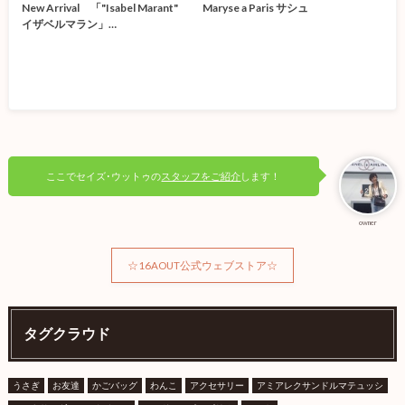
New Arrival 「"Isabel Marant"
Maryse a Paris サシュ
イザベルマラン」…
ここでセイズ･ウットゥの
スタッフをご紹介
します！
owner
☆16AOUT公式ウェブストア☆
タグクラウド
うさぎ
お友達
かごバッグ
わんこ
アクセサリー
アミアレクサンドルマテュッシ