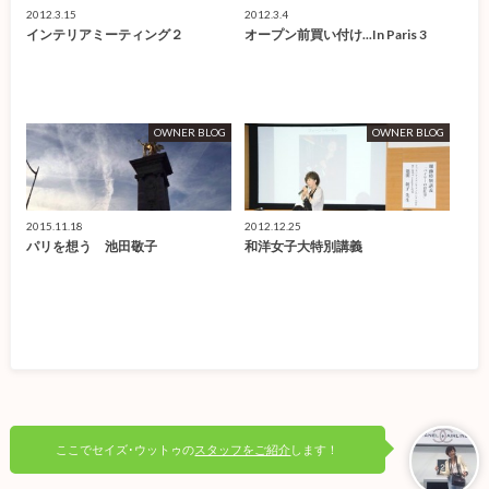
2012.3.15
2012.3.4
インテリアミーティング２
オープン前買い付け...In Paris 3
OWNER BLOG
OWNER BLOG
2015.11.18
2012.12.25
パリを想う 池田敬子
和洋女子大特別講義
ここでセイズ･ウットゥの
スタッフをご紹介
します！