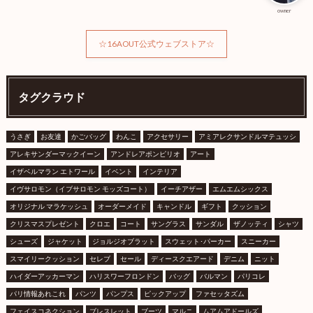
owner
☆16AOUT公式ウェブストア☆
タグクラウド
うさぎ
お友達
かごバッグ
わんこ
アクセサリー
アミアレクサンドルマテュッシ
アレキサンダーマックイーン
アンドレアポンピリオ
アート
イザベルマラン エトワール
イベント
インテリア
イヴサロモン（イブサロモン モッズコート）
イーチアザー
エムエムシックス
オリジナル マラケッシュ
オーダーメイド
キャンドル
ギフト
クッション
クリスマスプレゼント
クロエ
コート
サングラス
サンダル
ザノッティ
シャツ
シューズ
ジャケット
ジョルジオブラット
スウェット･パーカー
スニーカー
スマイリークッション
セレブ
セール
ディースクエアード
デニム
ニット
ハイダーアッカーマン
ハリスワーフロンドン
バッグ
バルマン
パリコレ
パリ情報あれこれ
パンツ
パンプス
ピックアップ
ファセッタズム
フェイスコネクション
ブレスレット
ブーツ
マルニ
ムアムアドールズ