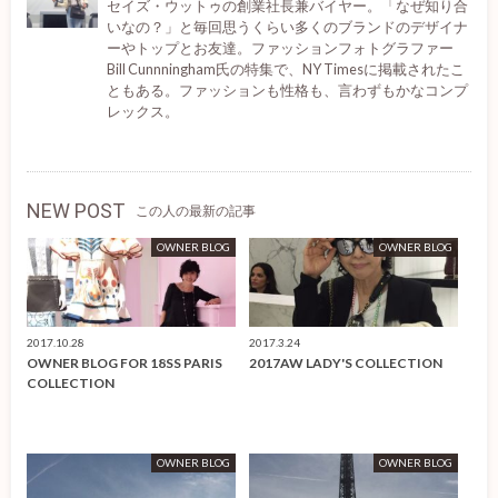
セイズ・ウットゥの創業社長兼バイヤー。「なぜ知り合
いなの？」と毎回思うくらい多くのブランドのデザイナ
ーやトップとお友達。ファッションフォトグラファー
Bill Cunnningham氏の特集で、NY Timesに掲載されたこ
ともある。ファッションも性格も、言わずもかなコンプ
レックス。
NEW POST
この人の最新の記事
OWNER BLOG
OWNER BLOG
2017.10.28
2017.3.24
OWNER BLOG FOR 18SS PARIS
2017AW LADY'S COLLECTION
COLLECTION
OWNER BLOG
OWNER BLOG