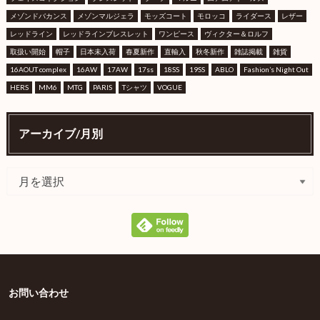
メゾンドバカンス
メゾンマルジェラ
モッズコート
モロッコ
ライダース
レザー
レッドライン
レッドラインブレスレット
ワンピース
ヴィクター＆ロルフ
取扱い開始
帽子
日本未入荷
春夏新作
直輸入
秋冬新作
雑誌掲載
雑貨
16AOUT complex
16AW
17AW
17ss
18SS
19SS
ABLO
Fashion’s Night Out
HERS
MM6
MTG
PARIS
Tシャツ
VOGUE
アーカイブ/月別
お問い合わせ