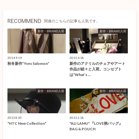
RECOMMEND
関連のこちらの記事も人気です。
新作・BRAND入荷
新作・BRAND入荷
2014.9.19
2013.4.18
秋冬新作”Yves Salomon”
新作のアクリルのチェアやアート
作品が続々と入荷。コンセプト
は“What’s …
新作・BRAND入荷
新作・BRAND入荷
2013.8.30
2013.2.18
"HTC New Collection"
"ALI LAMU" 『LOVE柄バッグ』
BAG & POUCH