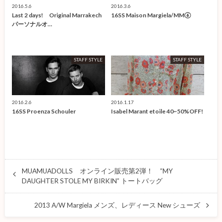
2016.5.6
2016.3.6
Last 2 days! Original Marrakech
16SS Maison Margiela/MM⑥
パーソナルオ…
STAFF STYLE
STAFF STYLE
2016.2.6
2016.1.17
16SS Proenza Schouler
Isabel Marant etoile 40~50%OFF!
MUAMUADOLLS オンライン販売第2弾！ ”MY
DAUGHTER STOLE MY BIRKIN” トートバッグ
2013 A/W Margiela メンズ、レディース New シューズ