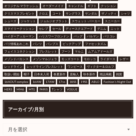
オリジナル マラケッシュ
オーダーメイド
キャンドル
ギフト
クッション
クリスマスプレゼント
クロエ
コート
サングラス
サンダル
ザノッティ
シャツ
シューズ
ジャケット
ジョルジオブラット
スウェット･パーカー
スニーカー
スマイリークッション
セレブ
セール
ディースクエアード
デニム
ニット
ハイダーアッカーマン
ハリスワーフロンドン
バッグ
バルマン
パリコレ
パリ情報あれこれ
パンツ
パンプス
ピックアップ
ファセッタズム
フェイスコネクション
ブレスレット
ブーツ
マルニ
ムアムアドールズ
メゾンドバカンス
メゾンマルジェラ
モッズコート
モロッコ
ライダース
レザー
レッドライン
レッドラインブレスレット
ワンピース
ヴィクター＆ロルフ
取扱い開始
帽子
日本未入荷
春夏新作
直輸入
秋冬新作
雑誌掲載
雑貨
16AOUT complex
16AW
17AW
17ss
18SS
19SS
ABLO
Fashion’s Night Out
HERS
MM6
MTG
PARIS
Tシャツ
VOGUE
アーカイブ/月別