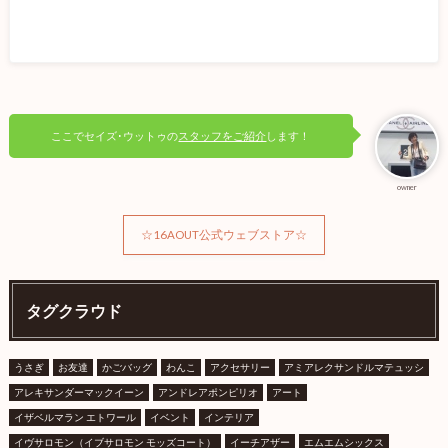
ここでセイズ･ウットゥの
スタッフをご紹介
します！
owner
☆16AOUT公式ウェブストア☆
タグクラウド
うさぎ
お友達
かごバッグ
わんこ
アクセサリー
アミアレクサンドルマテュッシ
アレキサンダーマックイーン
アンドレアポンピリオ
アート
イザベルマラン エトワール
イベント
インテリア
イヴサロモン（イブサロモン モッズコート）
イーチアザー
エムエムシックス