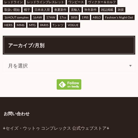
レッドライン
レッドラインブレスレット
ワンピース
ヴィクター＆ロルフ
取扱い開始
帽子
日本未入荷
春夏新作
直輸入
秋冬新作
雑誌掲載
雑貨
16AOUT complex
16AW
17AW
17ss
18SS
19SS
ABLO
Fashion’s Night Out
HERS
MM6
MTG
PARIS
Tシャツ
VOGUE
アーカイブ/月別
お問い合わせ
+
セイズ・ウットゥ コンプレックス 公式ウェブストア
+