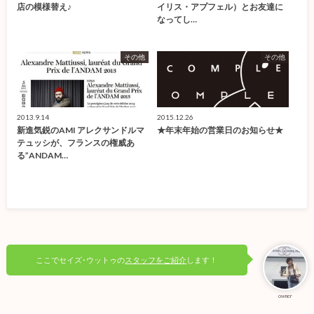
店の模様替え♪
イリス・アプフェル）とお友達に
なってし…
その他
その他
2013.9.14
2015.12.26
新進気鋭のAMI アレクサンドルマ
★年末年始の営業日のお知らせ★
テュッシが、フランスの権威あ
る”ANDAM…
ここでセイズ･ウットゥの
スタッフをご紹介
します！
owner