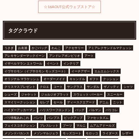
☆16AOUT公式ウェブストア☆
タグクラウド
うさぎ
お友達
かごバッグ
わんこ
アクセサリー
アミアレクサンドルマテュッシ
アレキサンダーマックイーン
アンドレアポンピリオ
アート
イザベルマラン エトワール
イベント
インテリア
イヴサロモン（イブサロモン モッズコート）
イーチアザー
エムエムシックス
オリジナル マラケッシュ
オーダーメイド
キャンドル
ギフト
クッション
クリスマスプレゼント
クロエ
コート
サングラス
サンダル
ザノッティ
シャツ
シューズ
ジャケット
ジョルジオブラット
スウェット･パーカー
スニーカー
スマイリークッション
セレブ
セール
ディースクエアード
デニム
ニット
ハイダーアッカーマン
ハリスワーフロンドン
バッグ
バルマン
パリコレ
パリ情報あれこれ
パンツ
パンプス
ピックアップ
ファセッタズム
フェイスコネクション
ブレスレット
ブーツ
マルニ
ムアムアドールズ
メゾンドバカンス
メゾンマルジェラ
モッズコート
モロッコ
ライダース
レザー