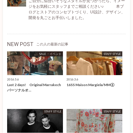
ご自分に似合いそうなスタイルが見つかったら、イメー
ジをお気軽にスタッフまでご相談ください♪ 本ブ
ログとストアのコンセプトづくり、UI設計、デザイン、
開発を丸ごとお手伝いしました。
NEW POST
この人の最新の記事
SALE ・イベント
STAFF STYLE
2016.5.6
2016.3.6
Last 2 days! Original Marrakech
16SS Maison Margiela/MM⑥
パーソナルオ…
STAFF STYLE
STAFF STYLE