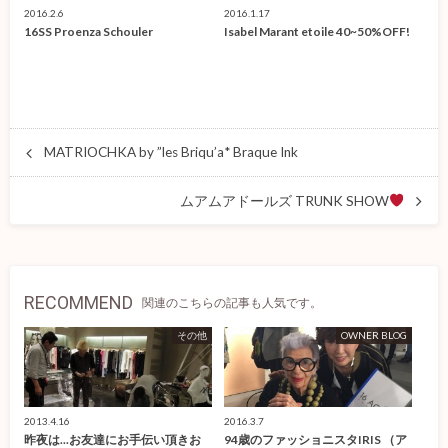
2016.2.6
2016.1.17
16SS Proenza Schouler
Isabel Marant etoile 40~50%OFF!
MATRIOCHKA by ”les Briqu’a* Braque Ink
ムアムアドールズ TRUNK SHOW
RECOMMEND
関連のこちらの記事も人気です。
その他
OWNER BLOG
2013.4.16
2016.3.7
昨夜は...お友達にお手伝い頂きお
94歳のファッショニスタIRIS （ア