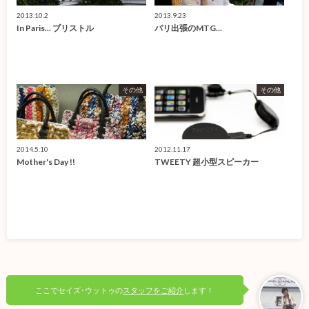
2013.10.2
2013.9.23
In Paris... ブリストル
パリ出張のMTG...
その他
その他
2014.5.10
2012.11.17
Mother's Day !!
TWEETY 超小型スピーカー
ここでセイズ･ウットゥの
スタッフをご紹介
します！