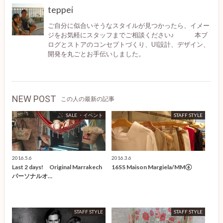
teppei
ご自分に似合いそうなスタイルが見つかったら、イメー
ジをお気軽にスタッフまでご相談ください♪ 本ブ
ログとストアのコンセプトづくり、UI設計、デザイン、
開発を丸ごとお手伝いしました。
NEW POST
この人の最新の記事
SALE ・イベント
STAFF STYLE
2016.5.6
2016.3.6
Last 2 days! Original Marrakech
16SS Maison Margiela/MM⑥
パーソナルオ…
STAFF STYLE
STAFF STYLE