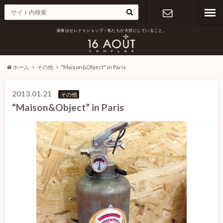
南青山セレクトショップ – 私たちが大切にしていること。
お問い合わ
せ
ホーム
その他
"Maison&Object" in Paris
2013.01.21
その他
“Maison&Object” in Paris