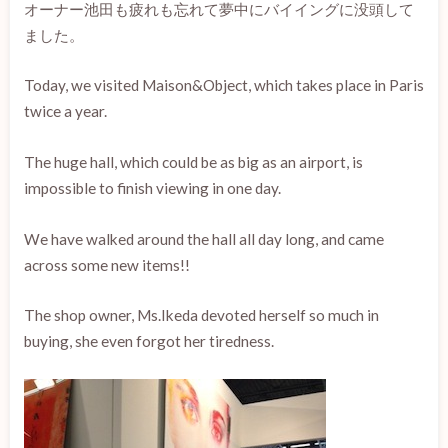
オーナー池田も疲れも忘れて夢中にバイイングに没頭して
ました。
Today, we visited Maison&Object, which takes place in Paris
twice a year.
The huge hall, which could be as big as an airport, is
impossible to finish viewing in one day.
We have walked around the hall all day long, and came
across some new items!!
The shop owner, Ms.Ikeda devoted herself so much in
buying, she even forgot her tiredness.