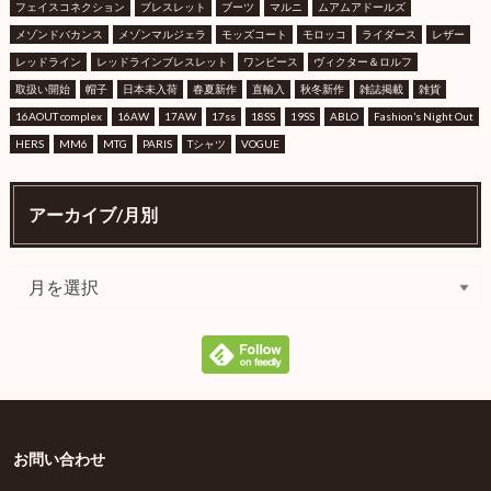
フェイスコネクション
ブレスレット
ブーツ
マルニ
ムアムアドールズ
メゾンドバカンス
メゾンマルジェラ
モッズコート
モロッコ
ライダース
レザー
レッドライン
レッドラインブレスレット
ワンピース
ヴィクター＆ロルフ
取扱い開始
帽子
日本未入荷
春夏新作
直輸入
秋冬新作
雑誌掲載
雑貨
16AOUT complex
16AW
17AW
17ss
18SS
19SS
ABLO
Fashion’s Night Out
HERS
MM6
MTG
PARIS
Tシャツ
VOGUE
アーカイブ/月別
お問い合わせ