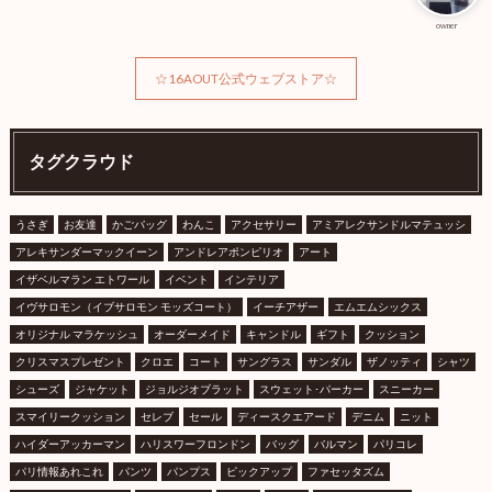
owner
☆16AOUT公式ウェブストア☆
タグクラウド
うさぎ
お友達
かごバッグ
わんこ
アクセサリー
アミアレクサンドルマテュッシ
アレキサンダーマックイーン
アンドレアポンピリオ
アート
イザベルマラン エトワール
イベント
インテリア
イヴサロモン（イブサロモン モッズコート）
イーチアザー
エムエムシックス
オリジナル マラケッシュ
オーダーメイド
キャンドル
ギフト
クッション
クリスマスプレゼント
クロエ
コート
サングラス
サンダル
ザノッティ
シャツ
シューズ
ジャケット
ジョルジオブラット
スウェット･パーカー
スニーカー
スマイリークッション
セレブ
セール
ディースクエアード
デニム
ニット
ハイダーアッカーマン
ハリスワーフロンドン
バッグ
バルマン
パリコレ
パリ情報あれこれ
パンツ
パンプス
ピックアップ
ファセッタズム