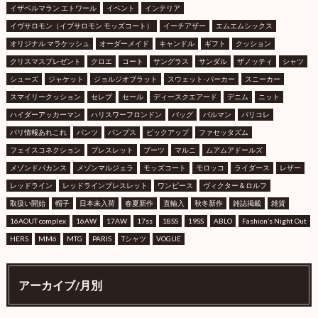
イザベルマラン エトワール
イベント
インテリア
イヴサロモン（イブサロモン モッズコート）
イーチアザー
エムエムシックス
オリジナル マラケッシュ
オーダーメイド
キャンドル
ギフト
クッション
クリスマスプレゼント
クロエ
コート
サングラス
サンダル
ザノッティ
シャツ
シューズ
ジャケット
ジョルジオブラット
スウェット･パーカー
スニーカー
スマイリークッション
セレブ
セール
ディースクエアード
デニム
ニット
ハイダーアッカーマン
ハリスワーフロンドン
バッグ
バルマン
パリコレ
パリ情報あれこれ
パンツ
パンプス
ピックアップ
ファセッタズム
フェイスコネクション
ブレスレット
ブーツ
マルニ
ムアムアドールズ
メゾンドバカンス
メゾンマルジェラ
モッズコート
モロッコ
ライダース
レザー
レッドライン
レッドラインブレスレット
ワンピース
ヴィクター＆ロルフ
取扱い開始
帽子
日本未入荷
春夏新作
直輸入
秋冬新作
雑誌掲載
雑貨
16AOUT complex
16AW
17AW
17ss
18SS
19SS
ABLO
Fashion’s Night Out
HERS
MM6
MTG
PARIS
Tシャツ
VOGUE
アーカイブ/月別