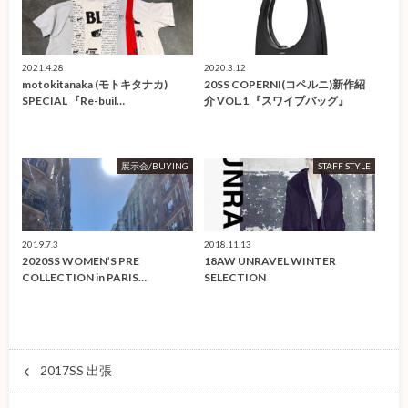
2021.4.28
2020.3.12
motokitanaka (モトキタナカ)
20SS COPERNI(コペルニ)新作紹
SPECIAL 『Re-buil…
介 VOL.1 『スワイプバッグ』
展示会/BUYING
STAFF STYLE
2019.7.3
2018.11.13
2020SS WOMEN’S PRE
18AW UNRAVEL WINTER
COLLECTION in PARIS…
SELECTION
2017SS 出張