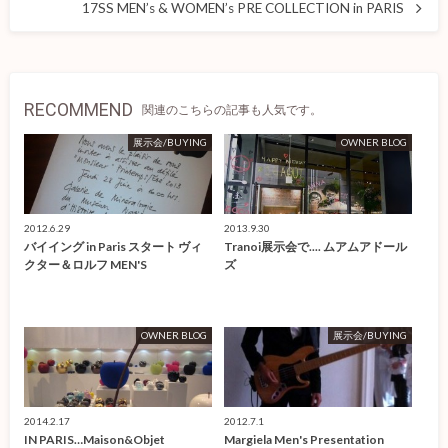
17SS MEN’s & WOMEN’s PRE COLLECTION in PARIS
RECOMMEND
関連のこちらの記事も人気です。
展示会/BUYING
OWNER BLOG
2012.6.29
2013.9.30
バイイング in Paris スタート ヴィ
Tranoi展示会で.... ムアムアドール
クター＆ロルフ MEN'S
ズ
OWNER BLOG
展示会/BUYING
2014.2.17
2012.7.1
IN PARIS…Maison&Objet
Margiela Men's Presentation