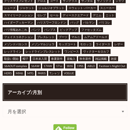
クリスマスプレゼント
クロエ
コート
サングラス
サンダル
ザノッティ
シャツ
シューズ
ジャケット
ジョルジオブラット
スウェット･パーカー
スニーカー
スマイリークッション
セレブ
セール
ディースクエアード
デニム
ニット
ハイダーアッカーマン
ハリスワーフロンドン
バッグ
バルマン
パリコレ
パリ情報あれこれ
パンツ
パンプス
ピックアップ
ファセッタズム
フェイスコネクション
ブレスレット
ブーツ
マルニ
ムアムアドールズ
メゾンドバカンス
メゾンマルジェラ
モッズコート
モロッコ
ライダース
レザー
レッドライン
レッドラインブレスレット
ワンピース
ヴィクター＆ロルフ
取扱い開始
帽子
日本未入荷
春夏新作
直輸入
秋冬新作
雑誌掲載
雑貨
16AOUT complex
16AW
17AW
17ss
18SS
19SS
ABLO
Fashion’s Night Out
HERS
MM6
MTG
PARIS
Tシャツ
VOGUE
アーカイブ/月別