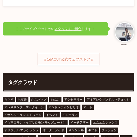
ここでセイズ･ウットゥの
スタッフをご紹介
します！
owner
☆16AOUT公式ウェブストア☆
タグクラウド
うさぎ
お友達
かごバッグ
わんこ
アクセサリー
アミアレクサンドルマテュッシ
アレキサンダーマックイーン
アンドレアポンピリオ
アート
イザベルマラン エトワール
イベント
インテリア
イヴサロモン（イブサロモン モッズコート）
イーチアザー
エムエムシックス
オリジナル マラケッシュ
オーダーメイド
キャンドル
ギフト
クッション