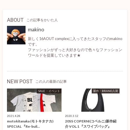
ABOUT
この記事をかいた人
makino
新しく16AOUT complexに入ってきたスタッフのmakino
です。
ファッションがずっと大好きなので色々なファッション
ワールドを提案していきます★
NEW POST
この人の最新の記事
SALE ・イベント
新作・BRAND入荷
2021.4.28
2020.3.12
motokitanaka (モトキタナカ)
20SS COPERNI(コペルニ)新作紹
SPECIAL 『Re-buil…
介 VOL.1 『スワイプバッグ』