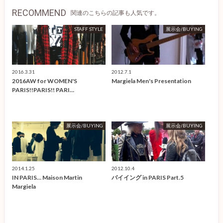
RECOMMEND
関連のこちらの記事も人気です。
STAFF STYLE
展示会/BUYING
2016.3.31
2012.7.1
2016AW for WOMEN'S
Margiela Men's Presentation
PARIS!!PARIS!! PARI…
展示会/BUYING
展示会/BUYING
2014.1.25
2012.10.4
IN PARIS… Maison Martin
バイイング in PARIS Part.5
Margiela