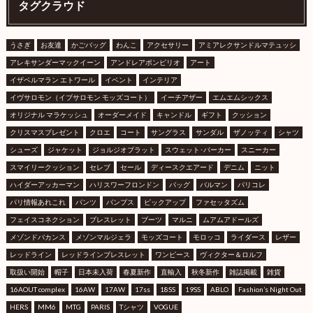
タグクラウド
うさぎ
お友達
かごバッグ
わんこ
アクセサリー
アミアレクサンドルマテュッシ
アレキサンダーマックイーン
アンドレアポンピリオ
アート
イザベルマラン エトワール
イベント
インテリア
イヴサロモン（イブサロモン モッズコート）
イーチアザー
エムエムシックス
オリジナル マラケッシュ
オーダーメイド
キャンドル
ギフト
クッション
クリスマスプレゼント
クロエ
コート
サングラス
サンダル
ザノッティ
シャツ
シューズ
ジャケット
ジョルジオブラット
スウェット･パーカー
スニーカー
スマイリークッション
セレブ
セール
ディースクエアード
デニム
ニット
ハイダーアッカーマン
ハリスワーフロンドン
バッグ
バルマン
パリコレ
パリ情報あれこれ
パンツ
パンプス
ピックアップ
ファセッタズム
フェイスコネクション
ブレスレット
ブーツ
マルニ
ムアムアドールズ
メゾンドバカンス
メゾンマルジェラ
モッズコート
モロッコ
ライダース
レザー
レッドライン
レッドラインブレスレット
ワンピース
ヴィクター＆ロルフ
取扱い開始
帽子
日本未入荷
春夏新作
直輸入
秋冬新作
雑誌掲載
雑貨
16AOUT complex
16AW
17AW
17ss
18SS
19SS
ABLO
Fashion’s Night Out
HERS
MM6
MTG
PARIS
Tシャツ
VOGUE