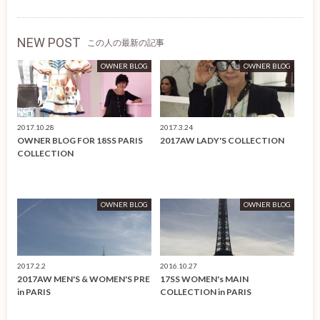
NEW POST
この人の最新の記事
OWNER BLOG
OWNER BLOG
2017.10.28
2017.3.24
OWNER BLOG FOR 18SS PARIS
2017AW LADY'S COLLECTION
COLLECTION
OWNER BLOG
OWNER BLOG
2017.2.2
2016.10.27
2017AW MEN'S & WOMEN'S PRE
17SS WOMEN's MAIN
in PARIS
COLLECTION in PARIS