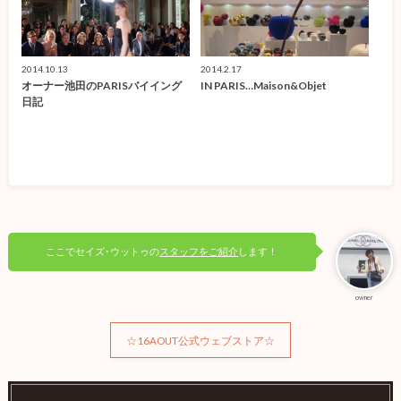
2014.10.13
2014.2.17
オーナー池田のPARISバイイング
IN PARIS…Maison&Objet
日記
ここでセイズ･ウットゥの
スタッフをご紹介
します！
owner
☆16AOUT公式ウェブストア☆