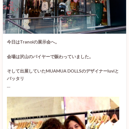
今日はTranoiの展示会へ。
会場は沢山のバイヤーで賑わっていました。
そして出展していたMUA
MUA DOLLSの
デザイナーluviと
バッタリ
…